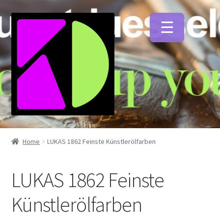
Zur
Zum
Navigation
Inhalt
springen
springen
Unterm
Künstlerfarben
öffnen
Home
LUKAS 1862 Feinste Künstlerölfarben
Unterm
Acrylfarben
öffnen
LUKAS 1862 Feinste
Unterm
Acryltinten/acrylic inks
Künstlerölfarben
öffnen