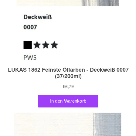
Linoldruck
Zubehör
Bücher
Schule
Geschenke
%Angebote%