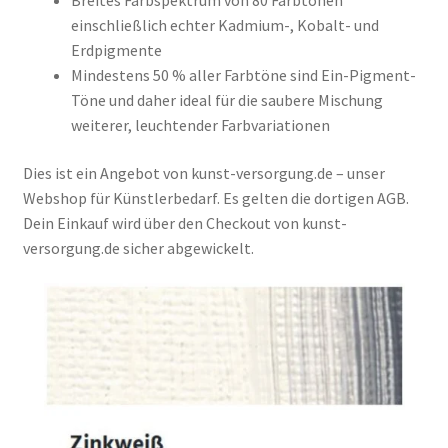
Breites Farbspektrum von 80 Farbtönen
LUKAS Studio Künstlerölfarben
einschließlich echter Kadmium-, Kobalt- und
Erdpigmente
ROYAL TALENS Rembrandt Feinste
Mindestens 50 % aller Farbtöne sind Ein-Pigment-
Töne und daher ideal für die saubere Mischung
Künstlerölfarben
weiterer, leuchtender Farbvariationen
WINSOR&NEWTON Winton Ölfarben
Dies ist ein Angebot von kunst-versorgung.de – unser
Webshop für Künstlerbedarf. Es gelten die dortigen AGB.
Dein Einkauf wird über den Checkout von kunst-
Ölfarben-Sets/Malkoffer
versorgung.de sicher abgewickelt.
Pastellfarben / Pastellkreiden
Farben-Sets/Malkasten/Malkoffer
Linoldruckfarben