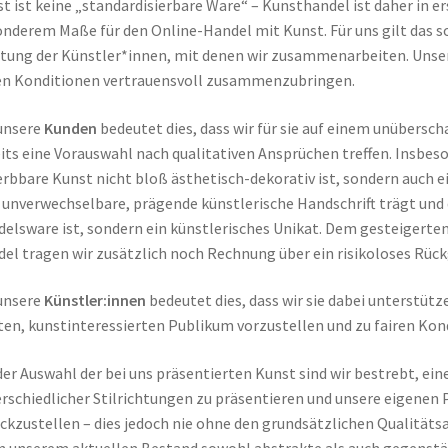
t ist keine „standardisierbare Ware“ – Kunsthandel ist daher in ers
nderem Maße für den Online-Handel mit Kunst. Für uns gilt das s
tung der Künstler*innen, mit denen wir zusammenarbeiten. Unser 
en Konditionen vertrauensvoll zusammenzubringen.
unsere
Kunden
bedeutet dies, dass wir für sie auf einem unübersc
its eine Vorauswahl nach qualitativen Ansprüchen treffen. Insbeson
rbbare Kunst nicht bloß ästhetisch-dekorativ ist, sondern auch ei
 unverwechselbare, prägende künstlerische Handschrift trägt und 
elsware ist, sondern ein künstlerisches Unikat. Dem gesteigerte
el tragen wir zusätzlich noch Rechnung über ein risikoloses Rüc
unsere
Künstler:innen
bedeutet dies, dass wir sie dabei unterstütz
ten, kunstinteressierten Publikum vorzustellen und zu fairen Kon
der Auswahl der bei uns präsentierten Kunst sind wir bestrebt, e
rschiedlicher Stilrichtungen zu präsentieren und unsere eigene
ckzustellen – dies jedoch nie ohne den grundsätzlichen Qualitäts