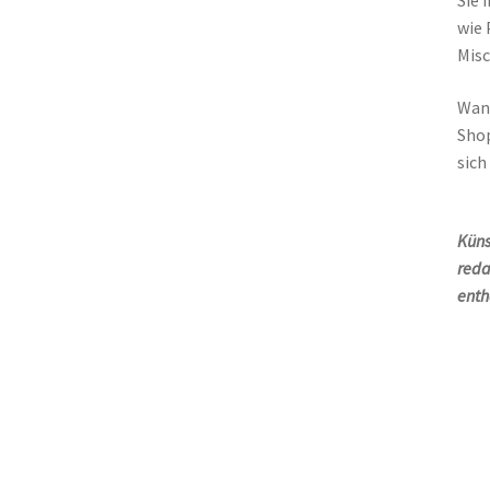
Sie 
wie 
Misc
Wand
Shop
sich
Küns
reda
enth