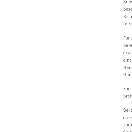
Kuns
beso
Rich
fair
Für 
bere
erwe
eine
Hand
Hand
Für 
brei
Bei 
unte
zurü