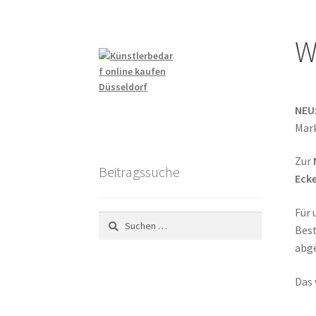
W
NEU
Mark
Zur
Beitragssuche
Eck
Für 
Suchen
Best
nach:
abge
Das 