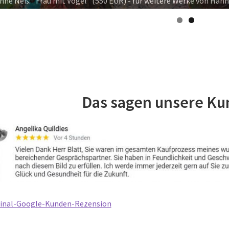
k Groß: "Tiefe Welten" (8.800 EUR) ) - für weitere Werke von Dirk 
Das sagen unsere Ku
ginal-Google-Kunden-Rezension