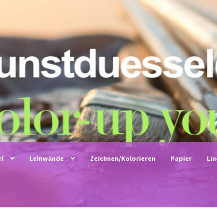
el
Leinwände
Zeichnen/Kolorieren
Papier
Li