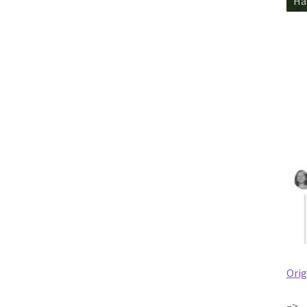
Dir
Ori
–>