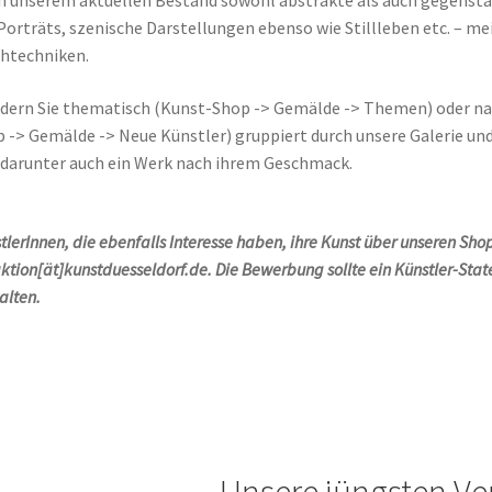
in unserem aktuellen Bestand sowohl abstrakte als auch gegenst
Porträts, szenische Darstellungen ebenso wie Stillleben etc. – mei
htechniken.
ern Sie thematisch (Kunst-Shop -> Gemälde -> Themen) oder nac
 -> Gemälde -> Neue Künstler) gruppiert durch unsere Galerie und l
 darunter auch ein Werk nach ihrem Geschmack.
tlerInnen, die ebenfalls Interesse haben, ihre Kunst über unseren Sho
ktion[ät]kunstduesseldorf.de. Die Bewerbung sollte ein Künstler-Sta
alten.