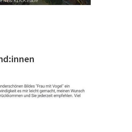
Groß: KLICK mich!
nd:innen