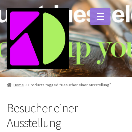
Zur
Zum
Navigation
Inhalt
springen
springen
Unterm
Künstlerfarben
öffnen
Home
Products tagged “Besucher einer Ausstellung”
Unterm
Malmittel
öffnen
Besucher einer
Unterm
Pinsel
Ausstellung
öffnen