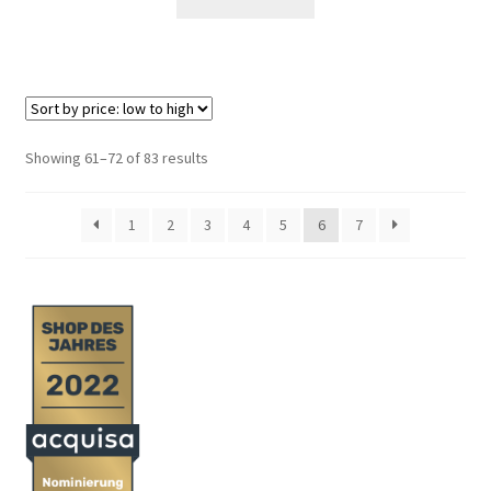
Showing 61–72 of 83 results
1
2
3
4
5
6
7