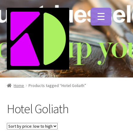
Zur
Zum
Navigation
Inhalt
springen
springen
Unterm
Künstlerfarben
öffnen
Home
Products tagged “Hotel Goliath”
Unterm
Malmittel
öffnen
Hotel Goliath
Unterm
Pinsel
öffnen