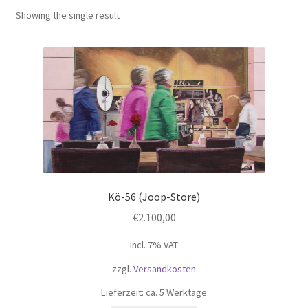
Unterm
Leinwände
Showing the single result
öffnen
Zeichnen/Kolorieren
Papier
Linoldruck
Kö-56 (Joop-Store)
Zubehör
€
2.100,00
Bücher
incl. 7% VAT
zzgl.
Versandkosten
Schule
Lieferzeit: ca. 5 Werktage