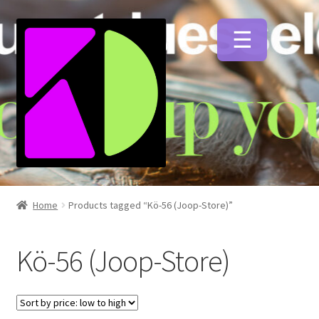
Zur
Zum
Navigation
Inhalt
springen
springen
Unterm
Künstlerfarben
öffnen
Home
Products tagged “Kö-56 (Joop-Store)”
Unterm
Malmittel
öffnen
Kö-56 (Joop-Store)
Unterm
Pinsel
öffnen