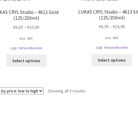
LUKAS CRYL Studio – 4613 Si
KAS CRYL Studio – 4612 Gold
(125/250ml)
(125/250ml)
€
8,95
–
€
10,90
€
8,85
–
€
10,90
incl. VAT
incl. VAT
zzgl.
Versandkosten
zzgl.
Versandkosten
Select options
Select options
Showing all 3 results