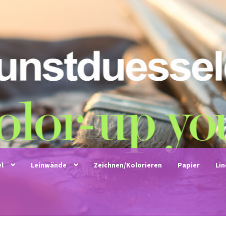
el
Leinwände
Zeichnen/Kolorieren
Papier
Li