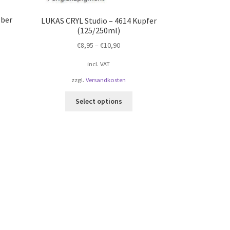
lber
LUKAS CRYL Studio – 4614 Kupfer
(125/250ml)
€
8,95
–
€
10,90
incl. VAT
zzgl.
Versandkosten
Select options