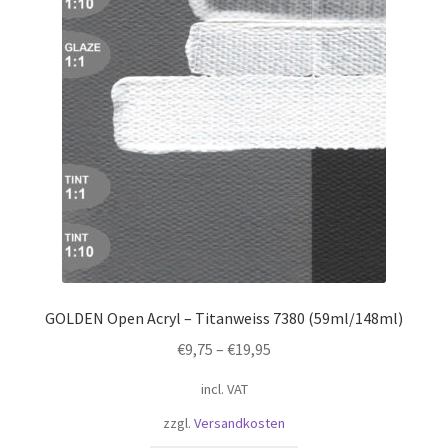
GOLDEN Open Acryl – Titanweiss 7380 (59ml/148ml)
€
9,75
–
€
19,95
incl. VAT
zzgl.
Versandkosten