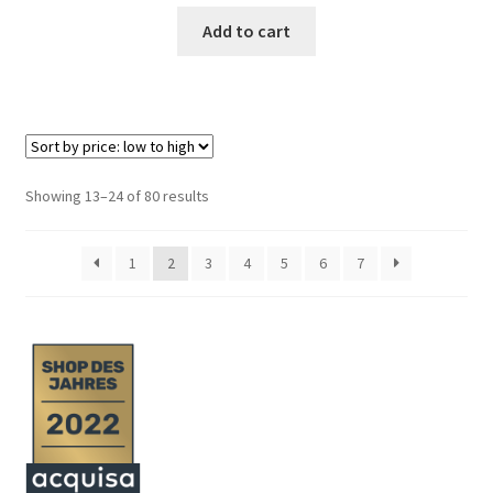
Add to cart
Showing 13–24 of 80 results
1
2
3
4
5
6
7