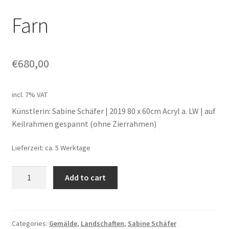
Farn
Geschenke
%Angebote%
€
680,00
incl. 7% VAT
Künstlerin: Sabine Schäfer | 2019 80 x 60cm Acryl a. LW | auf
Keilrahmen gespannt (ohne Zierrahmen)
Lieferzeit: ca. 5 Werktage
Farn
Add to cart
quantity
Categories:
Gemälde
,
Landschaften
,
Sabine Schäfer