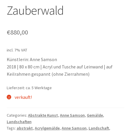
Unterm
Leinwände
Zauberwald
öffnen
Zeichnen/Kolorieren
€
880,00
Papier
incl. 7% VAT
Künstlerin: Anne Samson
Linoldruck
2018 | 80 x 80 cm | Acryl und Tusche auf Leinwand | auf
Keilrahmen gespannt (ohne Zierrahmen)
Zubehör
Lieferzeit: ca. 5 Werktage
verkauft!
Bücher
Categories:
Abstrakte Kunst
,
Anne Samson
,
Gemälde
,
Landschaften
Schule
Tags:
abstrakt
,
Acrylgemälde
,
Anne Samson
,
Landschaft
,