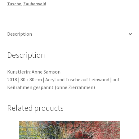
Tusche
,
Zauberwald
Geschenke
%Angebote%
Description
Description
Künstlerin: Anne Samson
2018 | 80 x 80 cm | Acryl und Tusche auf Leinwand | auf
Keilrahmen gespannt (ohne Zierrahmen)
Related products