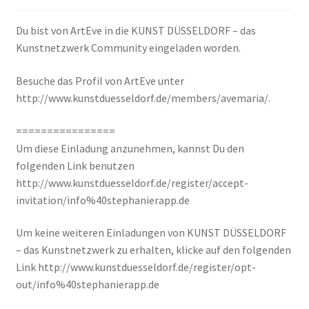
Papier
Du bist von ArtEve in die KUNST DÜSSELDORF – das
Kunstnetzwerk Community eingeladen worden.
Linoldruck
Besuche das Profil von ArtEve unter
Zubehör
http://www.kunstduesseldorf.de/members/avemaria/.
================
Bücher
Um diese Einladung anzunehmen, kannst Du den
folgenden Link benutzen
http://www.kunstduesseldorf.de/register/accept-
Schule
invitation/info%40stephanierapp.de
Um keine weiteren Einladungen von KUNST DÜSSELDORF
Geschenke
– das Kunstnetzwerk zu erhalten, klicke auf den folgenden
Link http://www.kunstduesseldorf.de/register/opt-
%Angebote%
out/info%40stephanierapp.de