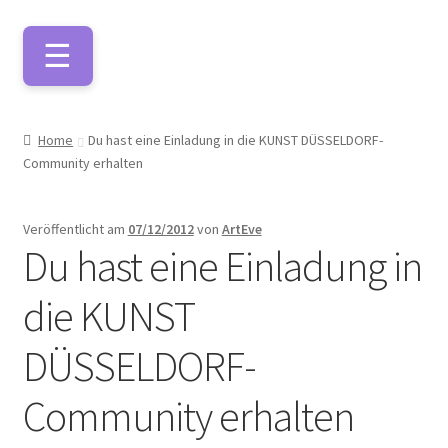
Zur
Zum
Navigation
Inhalt
springen
springen
Künstlerfarben
Home
Du hast eine Einladung in die KUNST DÜSSELDORF-
Community erhalten
Malmittel
Veröffentlicht am
07/12/2012
von
ArtEve
Du hast eine Einladung in
Pinsel
die KUNST
Leinwände
DÜSSELDORF-
Zeichnen/Kolorieren
Community erhalten