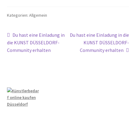
Kategorien: Allgemein
Beitragsnavigation
Vorheriger
Nächster
Du hast eine Einladung in
Du hast eine Einladung in die
Beitrag:
Beitrag:
die KUNST DÜSSELDORF-
KUNST DÜSSELDORF-
Community erhalten
Community erhalten