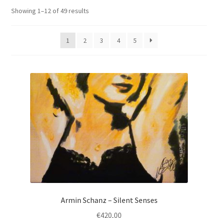
Unterm
Leinwände
Showing 1–12 of 49 results
öffnen
1
2
3
4
5
Zeichnen/Kolorieren
Papier
Linoldruck
Zubehör
Bücher
Armin Schanz – Silent Senses
Schule
€
420,00