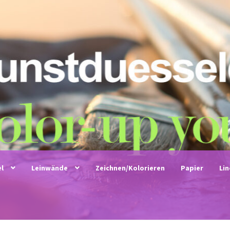
el
Leinwände
Zeichnen/Kolorieren
Papier
Li