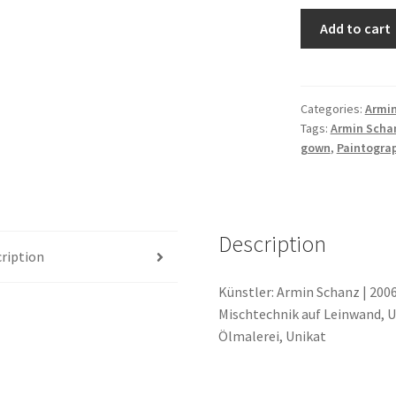
Add to cart
Categories:
Armi
Tags:
Armin Scha
gown
,
Paintogra
Description
ription
Künstler: Armin Schanz | 2006
Mischtechnik auf Leinwand, U
Ölmalerei, Unikat