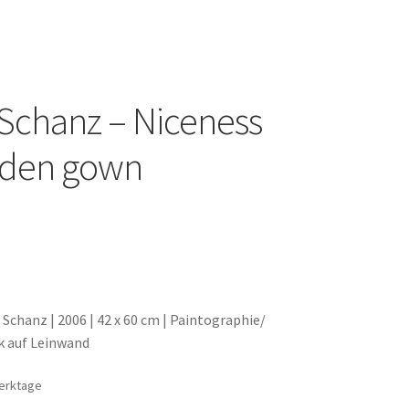
Schanz – Niceness
olden gown
Schanz | 2006 | 42 x 60 cm | Paintographie/
k auf Leinwand
Werktage