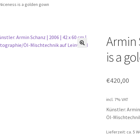
Niceness is a golden gown
Armin 
is a g
€
420,00
incl. 7% VAT
Künstler: Armin 
Öl-Mischtechni
Lieferzeit: ca. 5 