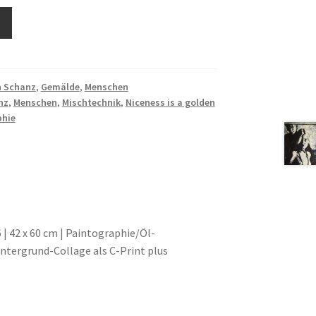
n Schanz
,
Gemälde
,
Menschen
nz
,
Menschen
,
Mischtechnik
,
Niceness is a golden
phie
 | 42 x 60 cm | Paintographie/Öl-
ntergrund-Collage als C-Print plus