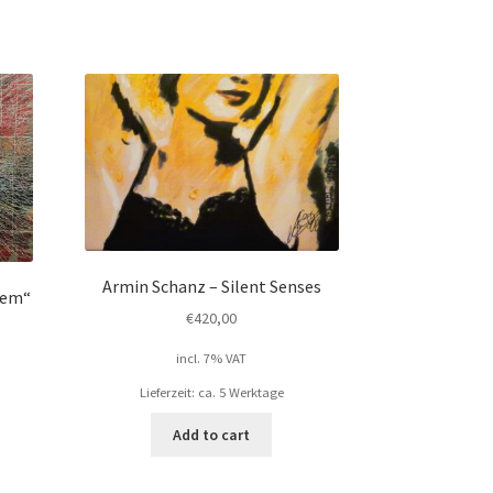
Armin Schanz – Silent Senses
uem“
€
420,00
incl. 7% VAT
Lieferzeit: ca. 5 Werktage
Add to cart