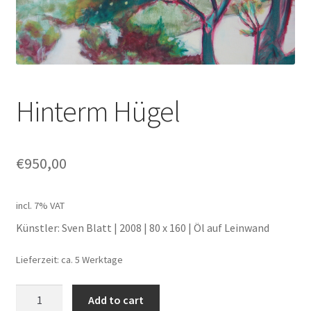
Unterm
Leinwände
öffnen
Zeichnen/Kolorieren
Hinterm Hügel
Papier
Linoldruck
€
950,00
Zubehör
incl. 7% VAT
Künstler: Sven Blatt | 2008 | 80 x 160 | Öl auf Leinwand
Bücher
Lieferzeit: ca. 5 Werktage
Schule
Hinterm
Add to cart
Hügel