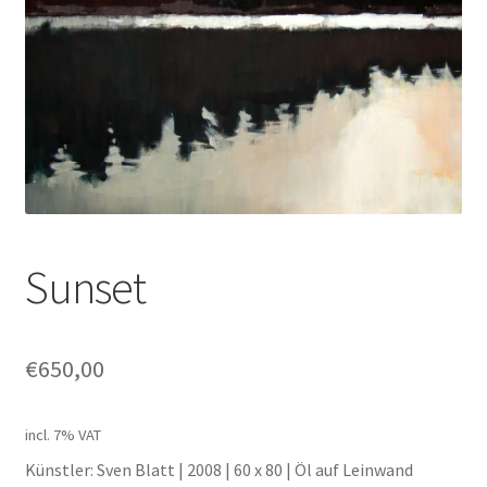
Unterm
Leinwände
öffnen
Zeichnen/Kolorieren
Papier
Linoldruck
Sunset
Zubehör
€
650,00
Bücher
incl. 7% VAT
Schule
Künstler: Sven Blatt | 2008 | 60 x 80 | Öl auf Leinwand