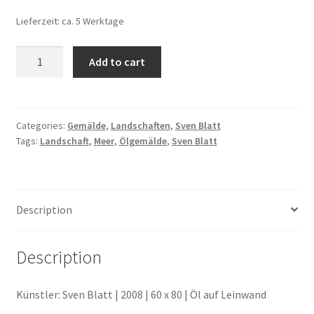
Lieferzeit: ca. 5 Werktage
Geschenke
Sunset
Add to cart
quantity
%Angebote%
Categories:
Gemälde
,
Landschaften
,
Sven Blatt
Tags:
Landschaft
,
Meer
,
Ölgemälde
,
Sven Blatt
Description
Description
Künstler: Sven Blatt | 2008 | 60 x 80 | Öl auf Leinwand