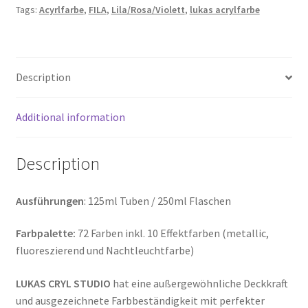
Tags:
Acyrlfarbe
,
FILA
,
Lila/Rosa/Violett
,
lukas acrylfarbe
(125/250ml)
quantity
Description
Additional information
Description
Ausführungen
: 125ml Tuben / 250ml Flaschen
Farbpalette:
72 Farben inkl. 10 Effektfarben (metallic,
fluoreszierend und Nachtleuchtfarbe)
LUKAS CRYL STUDIO
hat eine außergewöhnliche Deckkraft
und ausgezeichnete Farbbeständigkeit mit perfekter