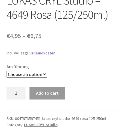
LUKAS CRYL Studio –
4649 Rosa (125/250ml)
Geschenke
%Angebote%
€
4,95
–
€
6,75
incl. VAT
zzgl.
Versandkosten
Ausführung
LUKAS
Add to cart
CRYL
Studio
-
4649
SKU:
8047973597451-lukas-cryl-studio-4649-rosa-125-250ml
Category:
LUKAS CRYL Studio
Rosa