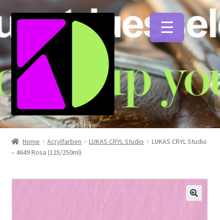
Zur
Zum
Navigation
Inhalt
springen
springen
Unterm
Künstlerfarben
öffnen
Home
Acrylfarben
LUKAS CRYL Studio
LUKAS CRYL Studio
– 4649 Rosa (125/250ml)
Unterm
Malmittel
öffnen
Unterm
Pinsel
öffnen
🔍