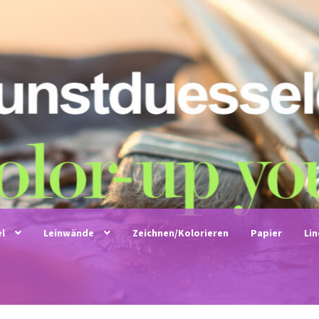
el
Leinwände
Zeichnen/Kolorieren
Papier
Li