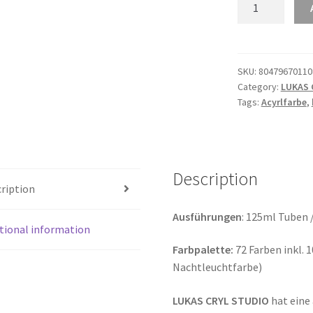
LUKAS
CRYL
Studio
-
4655
SKU:
804796701108
Category:
LUKAS 
Terracotta
Tags:
Acyrlfarbe
,
(125/250ml)
quantity
Description
ription
Ausführungen
: 125ml Tuben 
tional information
Farbpalette:
72 Farben inkl. 
Nachtleuchtfarbe)
LUKAS CRYL STUDIO
hat eine