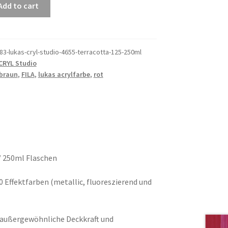
Add to cart
3-lukas-cryl-studio-4655-terracotta-125-250ml
CRYL Studio
braun
,
FILA
,
lukas acrylfarbe
,
rot
/ 250ml Flaschen
10 Effektfarben (metallic, fluoreszierend und
 außergewöhnliche Deckkraft und