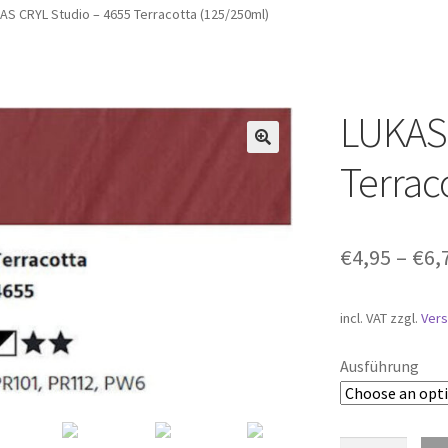
AS CRYL Studio – 4655 Terracotta (125/250ml)
LUKAS 
🔍
Terrac
€
4,95
–
€
6,
incl. VAT
zzgl.
Ver
Ausführung