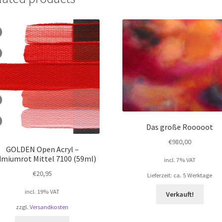
Das große Rooooot
€
980,00
GOLDEN Open Acryl –
miumrot Mittel 7100 (59ml)
incl. 7% VAT
€
20,95
Lieferzeit: ca. 5 Werktage
incl. 19% VAT
Verkauft!
zzgl.
Versandkosten