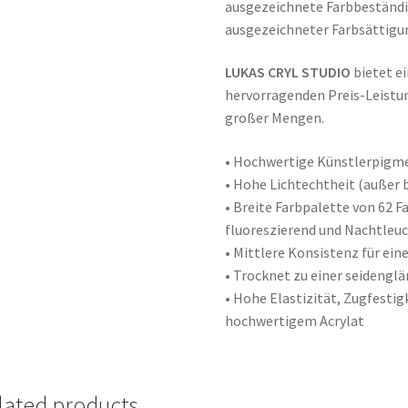
ausgezeichnete Farbbeständi
ausgezeichneter Farbsättigu
LUKAS CRYL STUDIO
bietet ei
hervorragenden Preis-Leistun
großer Mengen.
• Hochwertige Künstlerpigm
• Hohe Lichtechtheit (außer 
• Breite Farbpalette von 62 F
fluoreszierend und Nachtleu
• Mittlere Konsistenz für ei
• Trocknet zu einer seidengl
• Hohe Elastizität, Zugfesti
hochwertigem Acrylat
lated products