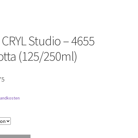
CRYL Studio – 4655
otta (125/250ml)
75
sandkosten