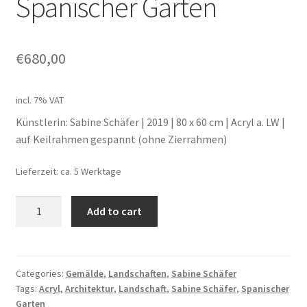
Spanischer Garten
Unterm
Leinwände
öffnen
€
680,00
Zeichnen/Kolorieren
incl. 7% VAT
Papier
Künstlerin: Sabine Schäfer | 2019 | 80 x 60 cm | Acryl a. LW |
auf Keilrahmen gespannt (ohne Zierrahmen)
Linoldruck
Lieferzeit: ca. 5 Werktage
Zubehör
Spanischer
Add to cart
Garten
quantity
Bücher
Categories:
Gemälde
,
Landschaften
,
Sabine Schäfer
Schule
Tags:
Acryl
,
Architektur
,
Landschaft
,
Sabine Schäfer
,
Spanischer
Garten