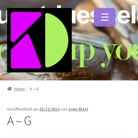
Zur
Zum
Navigation
Inhalt
springen
springen
Unterm
Künstlerfarben
öffnen
Home
A – G
Unterm
Malmittel
öffnen
Veröffentlicht am
01/12/2012
von
Sven Blatt
A – G
Unterm
Pinsel
öffnen