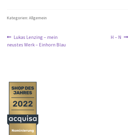
Unterm
Leinwände
öffnen
Kategorien: Allgemein
Zeichnen/Kolorieren
Beitragsnavigation
Vorheriger
Nächster
Lukas Lenzing – mein
H – N
Beitrag:
Beitrag:
neustes Werk – Einhorn Blau
Papier
Linoldruck
Zubehör
Bücher
Schule