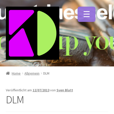
Zur
Zum
Navigation
Inhalt
springen
springen
Unterm
Künstlerfarben
öffnen
Home
Allgemein
DLM
Unterm
Malmittel
öffnen
Veröffentlicht am
12/07/2013
von
Sven Blatt
DLM
Unterm
Pinsel
öffnen