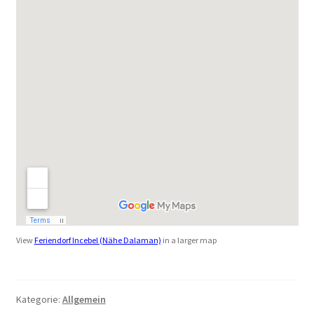
Geschenke
%Angebote%
View
Feriendorf Incebel (Nähe Dalaman)
in a larger map
Kategorie:
Allgemein