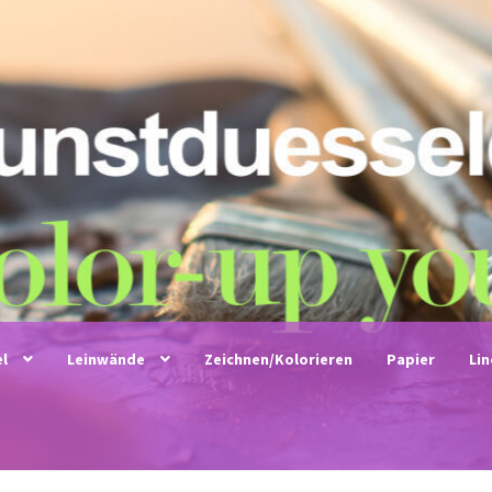
el
Leinwände
Zeichnen/Kolorieren
Papier
Li