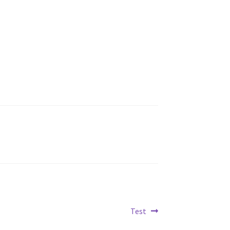
Nächster
Test
Beitrag: