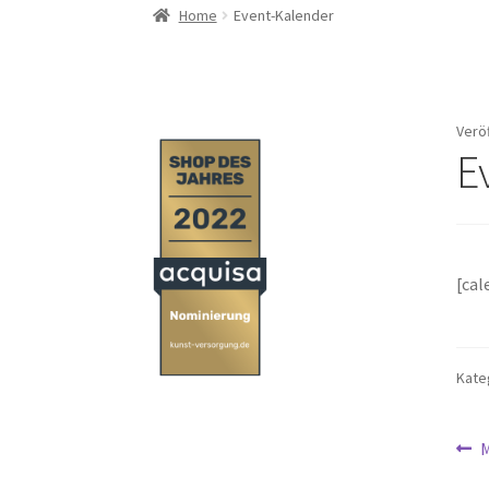
Home
Event-Kalender
Verö
E
[cal
Kate
Be
V
M
B