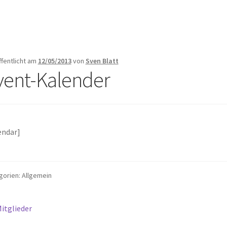
ffentlicht am
12/05/2013
von
Sven Blatt
vent-Kalender
endar]
gorien: Allgemein
itragsnavigation
orheriger
itglieder
eitrag: