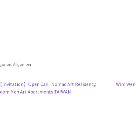
gorien: Allgemein
itragsnavigation
orheriger
Nächster
Invitation】Open Call : Nomad Art Residency,
Wim Wende
eitrag:
Beitrag:
edom Men Art Apartments TAIWAN