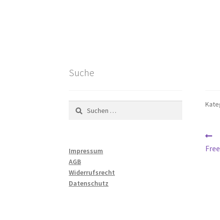
Suche
Kate
Suchen
nach:
Be
V
【
B
Fre
Impressum
AGB
Widerrufsrecht
Datenschutz