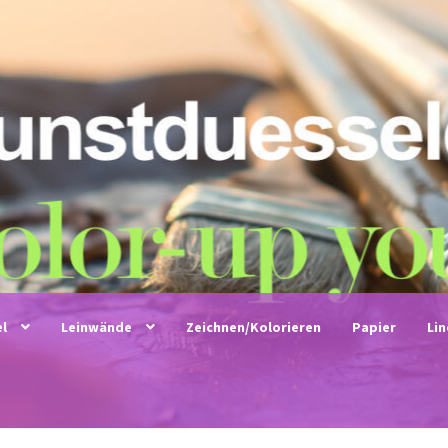
el
Leinwände
Zeichnen/Kolorieren
Papier
Li