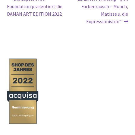
Beitragsnavigation
Beitrag:
Beitrag:
Foundation präsentiert die
Farbenrausch – Munch,
DAMAN ART EDITION 2012
Matisse u. die
Expressionisten“