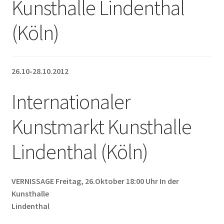
Kunsthalle Lindenthal
Unterm
Leinwände
öffnen
(Köln)
Zeichnen/Kolorieren
26.10-28.10.2012
Papier
Internationaler
Linoldruck
Kunstmarkt Kunsthalle
Zubehör
Lindenthal (Köln)
Bücher
VERNISSAGE Freitag, 26.Oktober 18:00 Uhr In der
Kunsthalle
Lindenthal
Schule