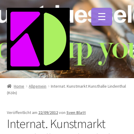
Zur
Zum
Navigation
Inhalt
springen
springen
Unterm
Künstlerfarben
öffnen
Home
Allgemein
Internat. Kunstmarkt Kunsthalle Lindenthal
(Köln)
Unterm
Malmittel
öffnen
Veröffentlicht am
22/09/2012
von
Sven Blatt
Unterm
Internat. Kunstmarkt
Pinsel
öffnen