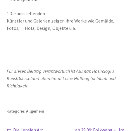
° Die ausstellenden
Künstler und Galerien zeigen ihre Werke wie Gemälde,
Fotos, Holz, Design, Objekte u.a.
_____________________________
Für diesen Beitrag verantwortlich ist Asuman Hasircioglu.
KunstDuesseldorf übernimmt keine Haftung für Inhalt und
Richtigkeit
Kategorie:
Allgemein
Vorheriger
Nächster
Die Lepsien Art
ab 29.09: Folkwang – „Im