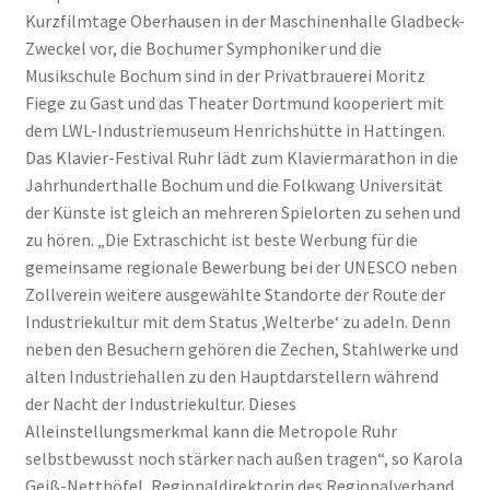
Kurzfilmtage Oberhausen in der Maschinenhalle Gladbeck-
Zweckel vor, die Bochumer Symphoniker und die
Musikschule Bochum sind in der Privatbrauerei Moritz
Fiege zu Gast und das Theater Dortmund kooperiert mit
dem LWL-Industriemuseum Henrichshütte in Hattingen.
Das Klavier-Festival Ruhr lädt zum Klaviermarathon in die
Jahrhunderthalle Bochum und die Folkwang Universität
der Künste ist gleich an mehreren Spielorten zu sehen und
zu hören. „Die Extraschicht ist beste Werbung für die
gemeinsame regionale Bewerbung bei der UNESCO neben
Zollverein weitere ausgewählte Standorte der Route der
Industriekultur mit dem Status ‚Welterbe‘ zu adeln. Denn
neben den Besuchern gehören die Zechen, Stahlwerke und
alten Industriehallen zu den Hauptdarstellern während
der Nacht der Industriekultur. Dieses
Alleinstellungsmerkmal kann die Metropole Ruhr
selbstbewusst noch stärker nach außen tragen“, so Karola
Geiß-Netthöfel, Regionaldirektorin des Regionalverband