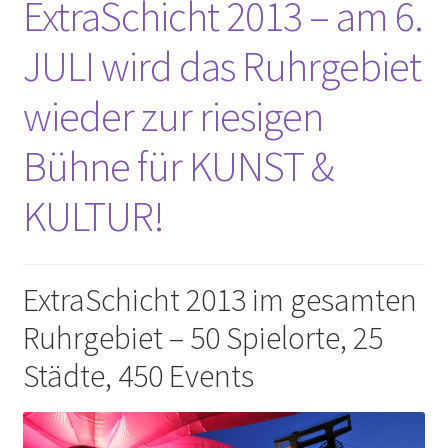
ExtraSchicht 2013 – am 6.
Unterm
Leinwände
öffnen
JULI wird das Ruhrgebiet
Zeichnen/Kolorieren
wieder zur riesigen
Bühne für KUNST &
Papier
KULTUR!
Linoldruck
Zubehör
ExtraSchicht 2013 im gesamten
Ruhrgebiet – 50 Spielorte, 25
Bücher
Städte, 450 Events
Schule