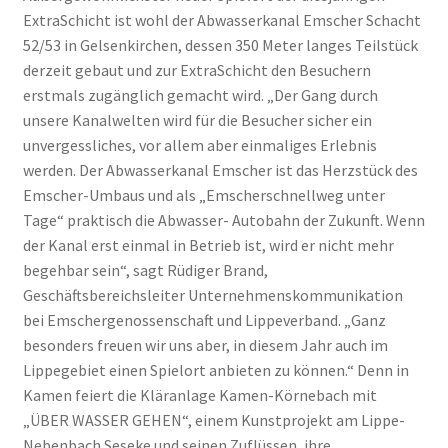
ExtraSchicht ist wohl der Abwasserkanal Emscher Schacht
52/53 in Gelsenkirchen, dessen 350 Meter langes Teilstück
derzeit gebaut und zur ExtraSchicht den Besuchern
erstmals zugänglich gemacht wird. „Der Gang durch
unsere Kanalwelten wird für die Besucher sicher ein
unvergessliches, vor allem aber einmaliges Erlebnis
werden. Der Abwasserkanal Emscher ist das Herzstück des
Emscher-Umbaus und als „Emscherschnellweg unter
Tage“ praktisch die Abwasser- Autobahn der Zukunft. Wenn
der Kanal erst einmal in Betrieb ist, wird er nicht mehr
begehbar sein“, sagt Rüdiger Brand,
Geschäftsbereichsleiter Unternehmenskommunikation
bei Emschergenossenschaft und Lippeverband. „Ganz
besonders freuen wir uns aber, in diesem Jahr auch im
Lippegebiet einen Spielort anbieten zu können.“ Denn in
Kamen feiert die Kläranlage Kamen-Körnebach mit
„ÜBER WASSER GEHEN“, einem Kunstprojekt am Lippe-
Nebenbach Seseke und seinen Zuflüssen, ihre