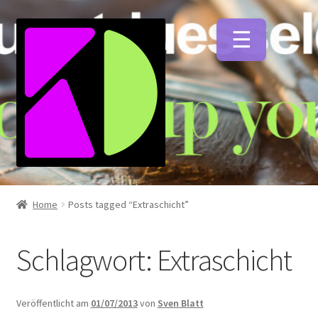
Zur
Zum
Navigation
Inhalt
springen
springen
Unterm
Künstlerfarben
öffnen
Home
Posts tagged “Extraschicht”
Unterm
Malmittel
öffnen
Schlagwort:
Extraschicht
Unterm
Pinsel
öffnen
Veröffentlicht am
01/07/2013
von
Sven Blatt