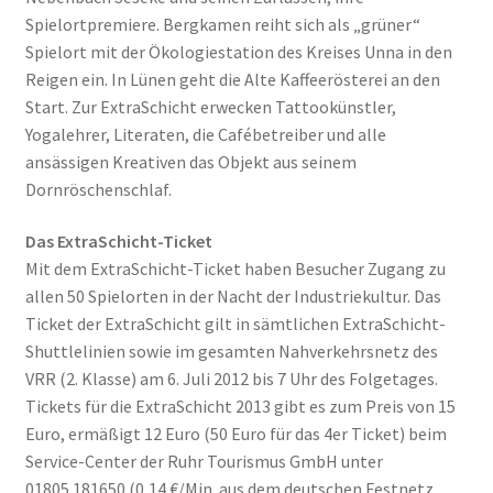
Spielortpremiere. Bergkamen reiht sich als „grüner“
Spielort mit der Ökologiestation des Kreises Unna in den
Reigen ein. In Lünen geht die Alte Kaffeerösterei an den
Start. Zur ExtraSchicht erwecken Tattookünstler,
Yogalehrer, Literaten, die Cafébetreiber und alle
ansässigen Kreativen das Objekt aus seinem
Dornröschenschlaf.
Das ExtraSchicht-Ticket
Mit dem ExtraSchicht-Ticket haben Besucher Zugang zu
allen 50 Spielorten in der Nacht der Industriekultur. Das
Ticket der ExtraSchicht gilt in sämtlichen ExtraSchicht-
Shuttlelinien sowie im gesamten Nahverkehrsnetz des
VRR (2. Klasse) am 6. Juli 2012 bis 7 Uhr des Folgetages.
Tickets für die ExtraSchicht 2013 gibt es zum Preis von 15
Euro, ermäßigt 12 Euro (50 Euro für das 4er Ticket) beim
Service-Center der Ruhr Tourismus GmbH unter
01805.181650 (0,14 €/Min. aus dem deutschen Festnetz,