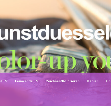
el
Leinwände
Zeichnen/Kolorieren
Papier
Li