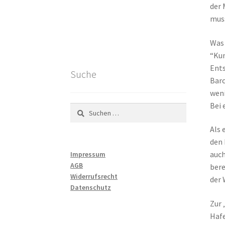
der 
mus
Was 
“Kun
Ents
Suche
Barc
weni
Bei 
Suchen
nach:
Als 
den 
auch
Impressum
AGB
bere
Widerrufsrecht
der 
Datenschutz
Zur 
Hafe