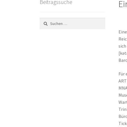
Beitragssuche
Ei
Suchen
nach:
Eine
Reic
sich
[kət
Barc
Für 
ARTT
MNAC
Muse
Wart
Trin
Büro
Tick