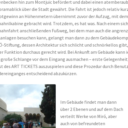
nbecken hin zum Montjuïc befördert und dabei einen atemberau
ramablick über die Stadt gewährt. Die Fahrt ist jedoch relativ kur
ptgewinn an Höhenmetern übernimmt zuvor der Aufzug, mit dem
bahnlkabine gebracht wird. Trotzdem, es hat was. Nach einem sich
bahnfahrt anschließenden Fußweg, bei dem man auch die angren
anlagen besuchen kann, gelangt man dann zu dem Gebäudekomp
-Stiftung, dessen Architektur sich schlicht und schnörkellos gibt
er Funktion durchaus gerecht wird. Bei Ankunft am Gebäude kann i
 große Schlange vor dem Eingang ausmachen – erste Gelegenheit,
t des ART TICKETS auszuspielen und diese Prozedur durch Benut
ereinganges entscheidend abzukürzen.
Im Gebäude findet man dann
über 2 Ebenen und auf dem Dach
verteilt Werke von Miró, aber
auch von befreundeten