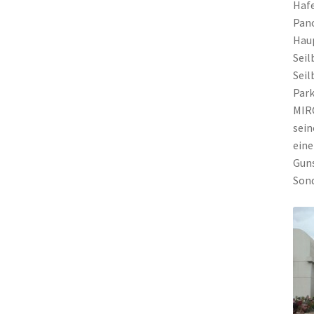
Hafe
Pano
Hau
Seil
Seil
Park
MIRÓ
sein
eine
Guns
Sond