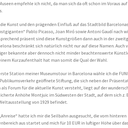
Museen empfehle ich nicht, da man sich da oft schon im Voraus au
s.
die Kunst und den prägenden Einfluß auf das Stadtbild Barcelonas
stgiganten“ Pablo Picasso, Joan Miró sowie Antoni Gaudí nach wi
prechend präsent sind diese Kunstgrößen dann auch in der zweitg
elona beschränkt sich natürlich nicht nur auf diese Namen. Auch 
ger bekannte aber dennoch nicht minder beachtenswerte Künstler
einem Kurzaufenthalt hat man somit die Qual der Wahl.
erste Station meiner Museumstour in Barcelona wähle ich die FU
Publikumsverkehr geöffnete Stiftung, die sich neben der Präsenta
 als Forum für die aktuelle Kunst versteht, liegt auf der wunder
icherte Anhöhe Montjuïc im Südwesten der Stadt, auf dem sich z. 
Weltausstellung von 1929 befindet.
„Anreise“ hatte ich mir die Seilbahn ausgesucht, die vom hinteren
nbereich aus startet und mich für 10 EUR in luftiger Höhe über da