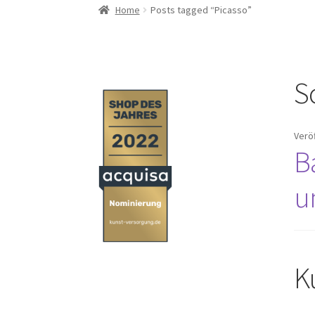
Home
Posts tagged “Picasso”
S
Verö
B
u
K