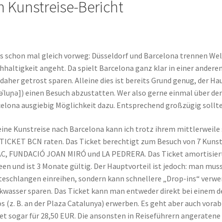
n Kunstreise-Bericht
s schon mal gleich vorweg: Düsseldorf und Barcelona trennen Welt
hhaltigkeit angeht. Da spielt Barcelona ganz klar in einer andere
 daher getrost sparen. Alleine dies ist bereits Grund genug, der H
əˈluɲə]) einen Besuch abzustatten. Wer also gerne einmal über den
elona ausgiebig Möglichkeit dazu. Entsprechend großzügig sollt
eine Kunstreise nach Barcelona kann ich trotz ihrem mittlerweile
ICKET BCN raten. Das Ticket berechtigt zum Besuch von 7 Kuns
, FUNDACIÓ JOAN MIRÓ und LA PEDRERA. Das Ticket amortisiert 
en und ist 3 Monate gültig. Der Hauptvorteil ist jedoch: man muss 
eschlangen einreihen, sondern kann schnellere „Drop-ins“ verwend
kwasser sparen. Das Ticket kann man entweder direkt bei einem d
s (z. B. an der Plaza Catalunya) erwerben. Es geht aber auch vorab
et sogar für 28,50 EUR. Die ansonsten in Reiseführern angeraten