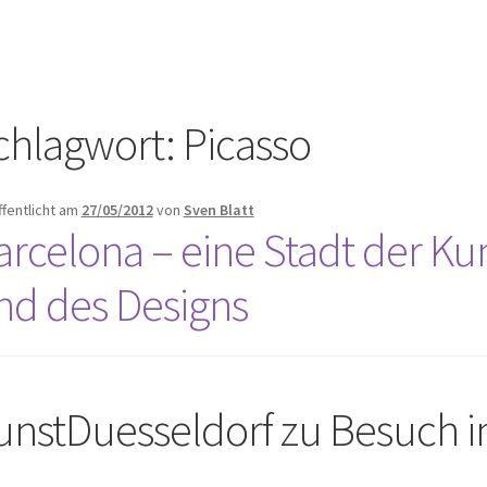
chlagwort:
Picasso
ffentlicht am
27/05/2012
von
Sven Blatt
arcelona – eine Stadt der Kun
nd des Designs
unstDuesseldorf zu Besuch i