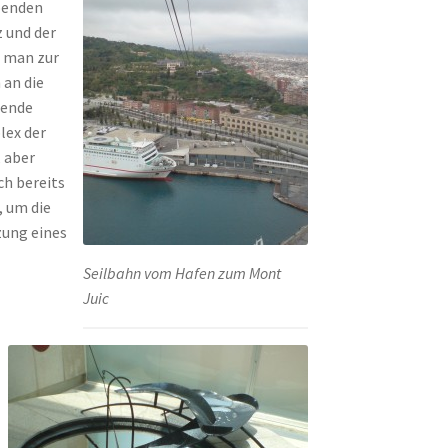
benden
z und der
 man zur
 an die
zende
lex der
, aber
ch bereits
 um die
zung eines
Seilbahn vom Hafen zum Mont
Juic