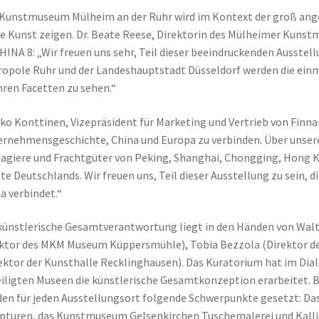
Kunstmuseum Mülheim an der Ruhr wird im Kontext der groß ange
e Kunst zeigen. Dr. Beate Reese, Direktorin des Mülheimer Kunst
HINA 8: „Wir freuen uns sehr, Teil dieser beeindruckenden Ausstel
opole Ruhr und der Landeshauptstadt Düsseldorf werden die einma
ihren Facetten zu sehen.“
ko Konttinen, Vizepräsident für Marketing und Vertrieb von Finnair
rnehmensgeschichte, China und Europa zu verbinden. Über unse
agiere und Frachtgüter von Peking, Shanghai, Chongging, Hong K
te Deutschlands. Wir freuen uns, Teil dieser Ausstellung zu sein,
a verbindet.“
künstlerische Gesamtverantwortung liegt in den Händen von Walt
ktor des MKM Museum Küppersmühle), Tobia Bezzola (Direktor de
ektor der Kunsthalle Recklinghausen). Das Kuratorium hat im Dia
iligten Museen die künstlerische Gesamtkonzeption erarbeitet. B
en für jeden Ausstellungsort folgende Schwerpunkte gesetzt: D
pturen, das Kunstmuseum Gelsenkirchen Tuschemalerei und Kallig