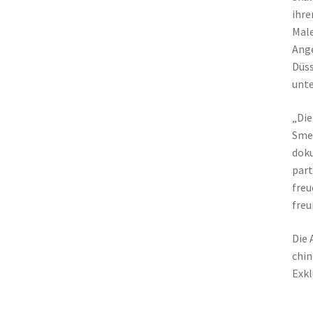
ihre
Male
Ang
Düss
unte
„Die
Smer
doku
part
freu
freu
Die 
chin
Exkl