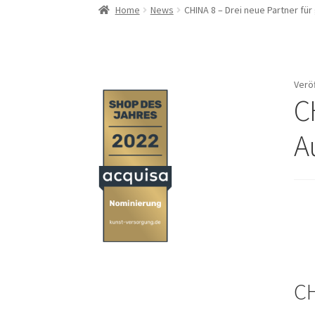
Home
News
CHINA 8 – Drei neue Partner fü
Verö
C
A
CH