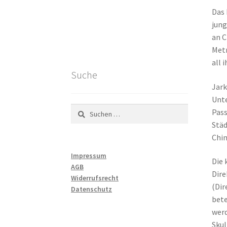
Das 
jung
an C
Metr
all 
Suche
Jark
Unte
Suchen
Pass
nach:
Städ
Chin
Impressum
Die 
AGB
Dire
Widerrufsrecht
(Dir
Datenschutz
bete
werd
Skul