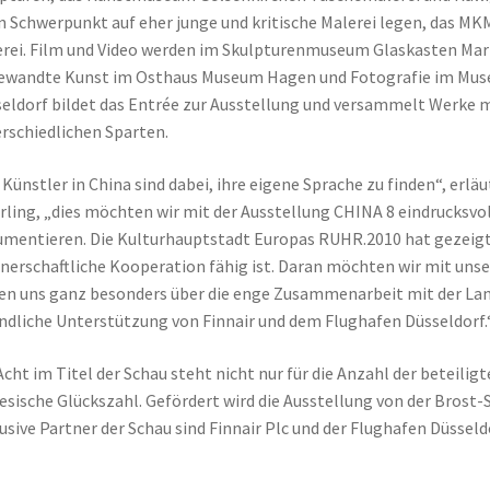
n Schwerpunkt auf eher junge und kritische Malerei legen, das 
rei. Film und Video werden im Skulpturenmuseum Glaskasten Marl 
ewandte Kunst im Osthaus Museum Hagen und Fotografie im Mus
eldorf bildet das Entrée zur Ausstellung und versammelt Werke m
rschiedlichen Sparten.
 Künstler in China sind dabei, ihre eigene Sprache zu finden“, erl
ling, „dies möchten wir mit der Ausstellung CHINA 8 eindrucksvo
mentieren. Die Kulturhauptstadt Europas RUHR.2010 hat gezeigt
nerschaftliche Kooperation fähig ist. Daran möchten wir mit un
en uns ganz besonders über die enge Zusammenarbeit mit der Lan
ndliche Unterstützung von Finnair und dem Flughafen Düsseldorf.
Acht im Titel der Schau steht nicht nur für die Anzahl der beteili
esische Glückszahl. Gefördert wird die Ausstellung von der Brost-S
usive Partner der Schau sind Finnair Plc und der Flughafen Düsseld