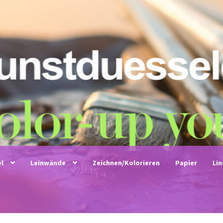
el
Leinwände
Zeichnen/Kolorieren
Papier
Li