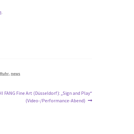
e
.
 Ruhr
,
news
ächster
HI FANG Fine Art (Düsseldorf): „Sign and Play“
itrag:
(Video-/Performance-Abend)