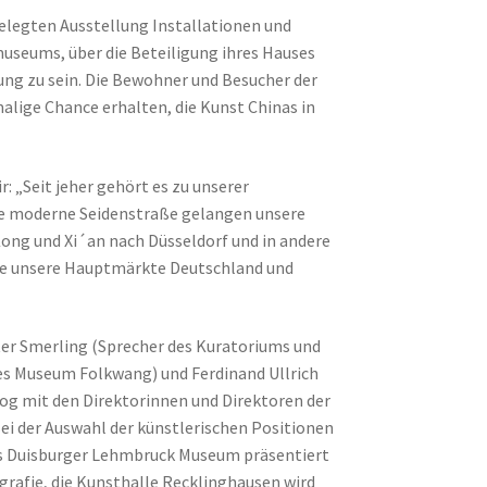
legten Ausstellung Installationen und
museums, über die Beteiligung ihres Hauses
lung zu sein. Die Bewohner und Besucher der
lige Chance erhalten, die Kunst Chinas in
: „Seit jeher gehört es zu unserer
re moderne Seidenstraße gelangen unsere
ong und Xi´an nach Düsseldorf und in andere
 die unsere Hauptmärkte Deutschland und
er Smerling (Sprecher des Kuratoriums und
s Museum Folkwang) und Ferdinand Ullrich
log mit den Direktorinnen und Direktoren der
ei der Auswahl der künstlerischen Positionen
as Duisburger Lehmbruck Museum präsentiert
rafie, die Kunsthalle Recklinghausen wird