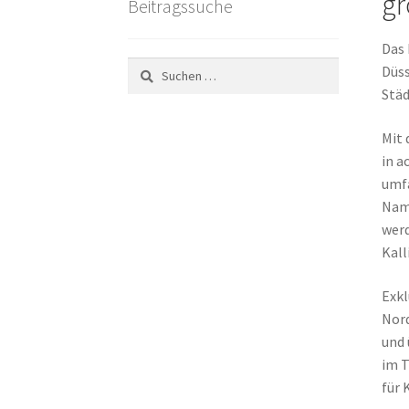
gr
Beitragssuche
Das 
Suchen
Düss
nach:
Städ
Mit 
in a
umfa
Namh
werd
Kall
Exkl
Nord
und 
im T
für 