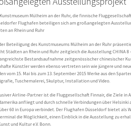
oßangelegten Ausstellungsprojekt
Kunstmuseum Mülheim an der Ruhr, die finnische Fluggesellschaft
eldorfer Flughafen beteiligen sich am großangelegten Ausstellu
ten an Rhein und Ruhr
der Beteiligung des Kunstmuseums Mülheim an der Ruhr präsenti
cht Städten an Rhein und Ruhr zeitgleich die Ausstellung CHINA 8 –
ngreichste Bestandsaufnahme zeitgenössischer chinesischer Kun
afte Künstler werden ebenso vertreten sein wie jüngere und neue
en vom 15. Mai bis zum 13. September 2015 Werke aus den Sparten
igrafie, Tuschemalerei, Skulptur, Installation und Video.
usiver Airline-Partner ist die Fluggesellschaft Finnair, die Ziele in
amerika anfliegt und durch schnelle Verbindungen über Helsinki al
über 60 in Europa verbindet. Der Flughafen Düsseldorf bietet als
erminal die Möglichkeit, einen Einblick in die Ausstellung zu erhal
Kunst und Kultur e.V. Bonn.