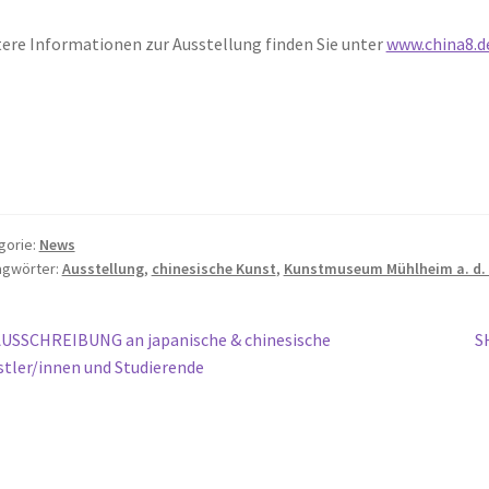
ere Informationen zur Ausstellung finden Sie unter
www.china8.d
gorie:
News
agwörter:
Ausstellung
,
chinesische Kunst
,
Kunstmuseum Mühlheim a. d.
itragsnavigation
orheriger
N
USSCHREIBUNG an japanische & chinesische
S
eitrag:
Be
tler/innen und Studierende