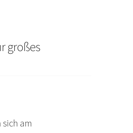
ür großes
n sich am