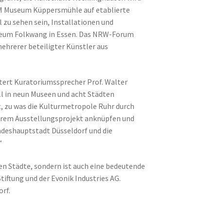
MKM Museum Küppersmühle auf etablierte
zu sehen sein, Installationen und
eum Folkwang in Essen. Das NRW-Forum
ehrerer beteiligter Künstler aus
äutert Kuratoriumssprecher Prof. Walter
ll in neun Museen und acht Städten
, zu was die Kulturmetropole Ruhr durch
serem Ausstellungsprojekt anknüpfen und
deshauptstadt Düsseldorf und die
“
gten Städte, sondern ist auch eine bedeutende
tiftung und der Evonik Industries AG.
orf.