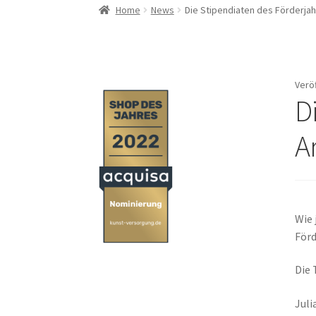
Home
News
Die Stipendiaten des Förderjah
Verö
D
A
Wie 
Förd
Die 
Juli