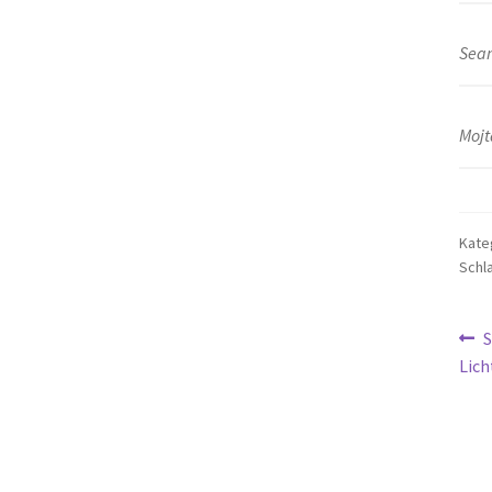
Sean
Mojt
Kate
Schl
Be
V
S
B
Lich