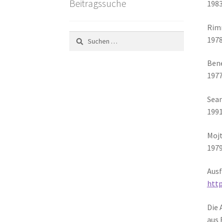
Beitragssuche
1983
Rimm
Suchen
1978
nach:
Bene
1977
Sean
1991
Mojt
1979
Ausf
http
Die 
aus 