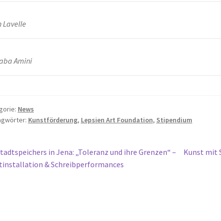
 Lavelle
aba Amini
gorie:
News
agwörter:
Kunstförderung
,
Lepsien Art Foundation
,
Stipendium
itragsnavigation
orheriger
Nächster
tadtspeichers in Jena: „Toleranz und ihre Grenzen“ –
Kunst mit 
eitrag:
Beitrag:
tinstallation & Schreibperformances