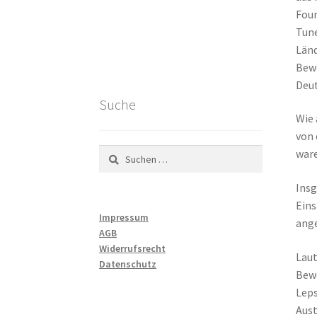
Foun
Tune
Länd
Bewe
Deut
Suche
Wie 
von 
Suchen
ware
nach:
Insg
Eins
Impressum
ang
AGB
Widerrufsrecht
Laut
Datenschutz
Bewe
Leps
Aust