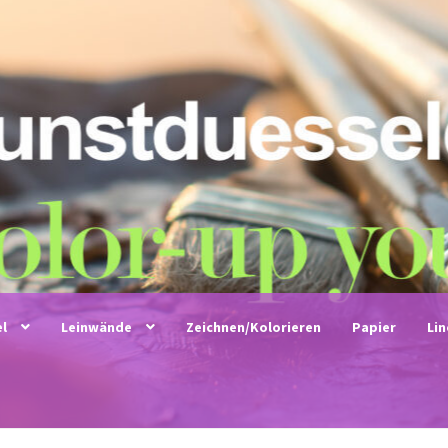
el
Leinwände
Zeichnen/Kolorieren
Papier
Li