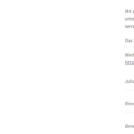
Mit 
unte
werd
Das 
Weit
http
Juli
Rimm
Bene