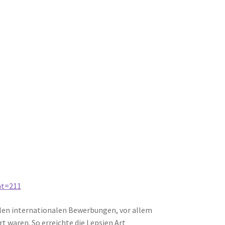
at=211
ielen internationalen Bewerbungen, vor allem
t waren. So erreichte die Lepsien Art