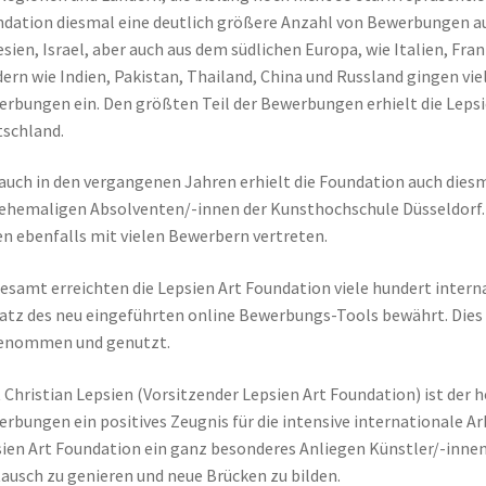
dation diesmal eine deutlich größere Anzahl von Bewerbungen au
sien, Israel, aber auch aus dem südlichen Europa, wie Italien, Fra
ern wie Indien, Pakistan, Thailand, China und Russland gingen vie
rbungen ein. Den größten Teil der Bewerbungen erhielt die Leps
schland.
auch in den vergangenen Jahren erhielt die Foundation auch dies
ehemaligen Absolventen/-innen der Kunsthochschule Düsseldorf.
n ebenfalls mit vielen Bewerbern vertreten.
esamt erreichten die Lepsien Art Foundation viele hundert intern
atz des neu eingeführten online Bewerbungs-Tools bewährt. Dies 
enommen und genutzt.
 Christian Lepsien (Vorsitzender Lepsien Art Foundation) ist der 
rbungen ein positives Zeugnis für die intensive internationale Ar
ien Art Foundation ein ganz besonderes Anliegen Künstler/-inne
ausch zu genieren und neue Brücken zu bilden.