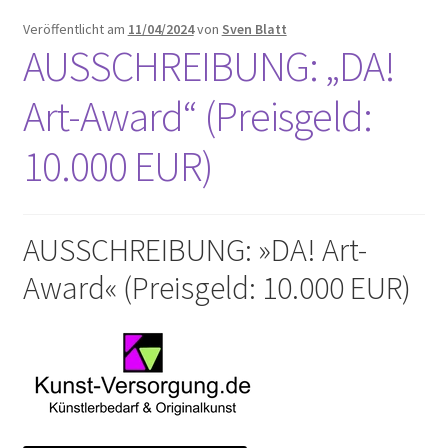
Unterm
Leinwände
Veröffentlicht am
11/04/2024
von
Sven Blatt
öffnen
AUSSCHREIBUNG: „DA!
Zeichnen/Kolorieren
Art-Award“ (Preisgeld:
10.000 EUR)
Papier
Linoldruck
AUSSCHREIBUNG: »DA! Art-
Award« (Preisgeld: 10.000 EUR)
Zubehör
Bücher
Schule