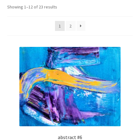
Unterm
Leinwände
Showing 1–12 of 23 results
öffnen
1
2
Zeichnen/Kolorieren
Papier
Linoldruck
Zubehör
Bücher
Schule
abstract #6