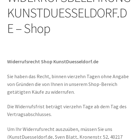
Unterm
Leinwände
KUNSTDUESSELDORF.D
öffnen
E – Shop
Zeichnen/Kolorieren
Papier
Widerrufsrecht Shop KunstDuesseldorf.de
Linoldruck
Sie haben das Recht, binnen vierzehn Tagen ohne Angabe
von Gründen die von Ihnen in unserem Shop-Bereich
Zubehör
getätigten Käufe zu widerrufen.
Die Widerrufsfrist beträgt vierzehn Tage ab dem Tag des
Bücher
Vertragsabschlusses.
Um Ihr Widerrufsrecht auszuüben, müssen Sie uns
Schule
(KunstDuesseldorf.de, Sven Blatt, Kronenstr. 52, 40217