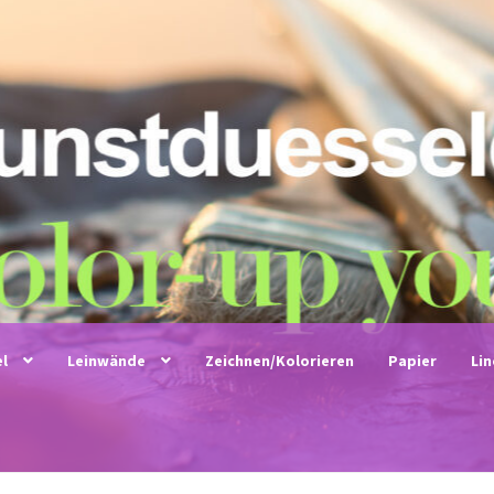
el
Leinwände
Zeichnen/Kolorieren
Papier
Li