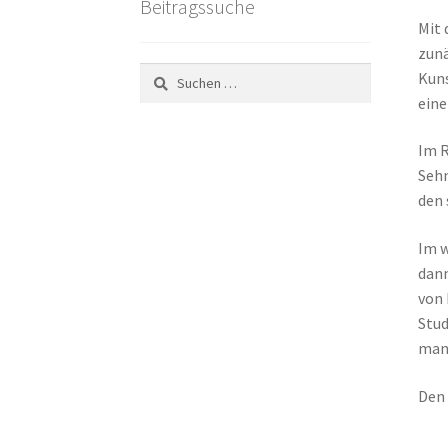
Beitragssuche
Mit 
zunä
Suchen
Kuns
nach:
eine
Im R
Sehn
den 
Im w
dann
von 
Stud
man 
Den 