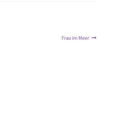
Nächster
Frau im Meer
Beitrag: