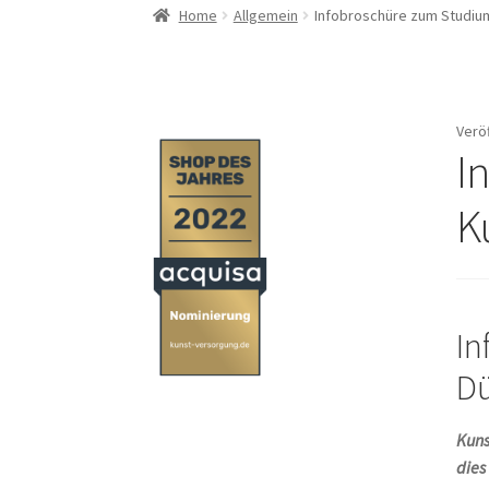
Home
Allgemein
Infobroschüre zum Studiu
Verö
I
K
In
Dü
Kuns
dies