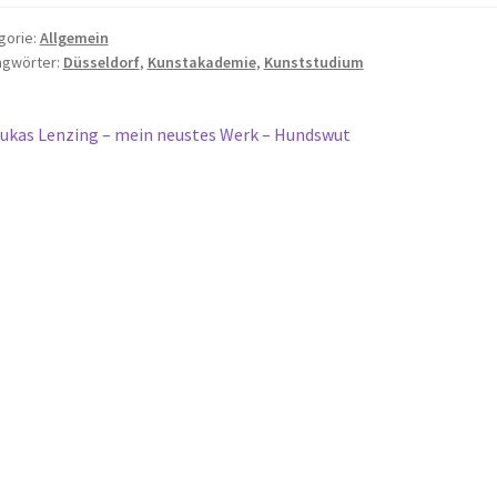
gorie:
Allgemein
agwörter:
Düsseldorf
,
Kunstakademie
,
Kunststudium
itragsnavigation
orheriger
ukas Lenzing – mein neustes Werk – Hundswut
eitrag: