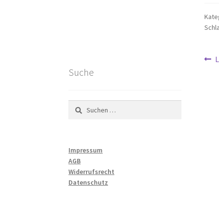
Kate
Schl
Be
V
L
B
Suche
Suchen
nach:
Impressum
AGB
Widerrufsrecht
Datenschutz