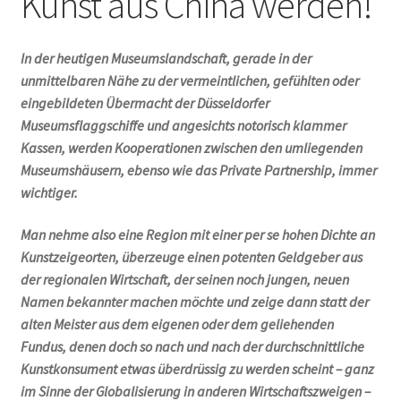
Kunst aus China werden!
Geschenke
In der heutigen Museumslandschaft, gerade in der
unmittelbaren Nähe zu der vermeintlichen, gefühlten oder
%Angebote%
eingebildeten Übermacht der Düsseldorfer
Museumsflaggschiffe und angesichts notorisch klammer
Kassen, werden Kooperationen zwischen den umliegenden
Museumshäusern, ebenso wie das Private Partnership, immer
wichtiger.
Man nehme also eine Region mit einer per se hohen Dichte an
Kunstzeigeorten, überzeuge einen potenten Geldgeber aus
der regionalen Wirtschaft, der seinen noch jungen, neuen
Namen bekannter machen möchte und zeige dann statt der
alten Meister aus dem eigenen oder dem geliehenden
Fundus, denen doch so nach und nach der durchschnittliche
Kunstkonsument etwas überdrüssig zu werden scheint – ganz
im Sinne der Globalisierung in anderen Wirtschaftszweigen –