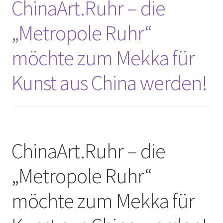
ChinaArt.Ruhr – die
Unterm
Leinwände
öffnen
„Metropole Ruhr“
Zeichnen/Kolorieren
möchte zum Mekka für
Kunst aus China werden!
Papier
Linoldruck
Zubehör
ChinaArt.Ruhr – die
„Metropole Ruhr“
Bücher
möchte zum Mekka für
Schule