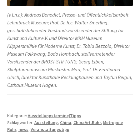
(v.l.n.r.): Andreas Benedict, Presse- und Öffentlichkeitsarbeit
Lehmbruck Museum; Prof. Dr. h.c. Walter Smerling,
geschäftsführender Vorstandsvorsitzender der Stiftung für
Kunst und Kultur e.V. und Direktor MKM Museum
Küppersmühle für Moderne Kunst; Dr. Tobia Bezzola, Direktor
Museum Folkwang; Bodo Hombach, stellvertretender
Vorsitzender der BROST-STIFTUNG; Georg Elben,
Skulpturenmuseum Glaskasten Marl; Prof. Dr. Ferdinand
Ulrich, Direktor Kunsthalle Recklinghausen und Tayfun Belgin,
Osthaus Museum Hagen.
Kategorie:
Ausstellungstermine|Tipps
Schlagwörter:
Ausstellung
,
China
,
ChinaArt.Ruhr
,
Metropole
Ruhr
,
news
,
Veranstaltungstipp