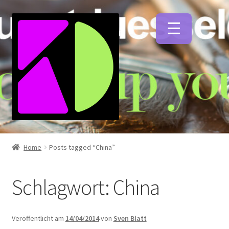
Zur
Zum
Navigation
Inhalt
springen
springen
Unterm
Künstlerfarben
öffnen
Home
Posts tagged “China”
Unterm
Malmittel
öffnen
Schlagwort:
China
Unterm
Pinsel
öffnen
Veröffentlicht am
14/04/2014
von
Sven Blatt