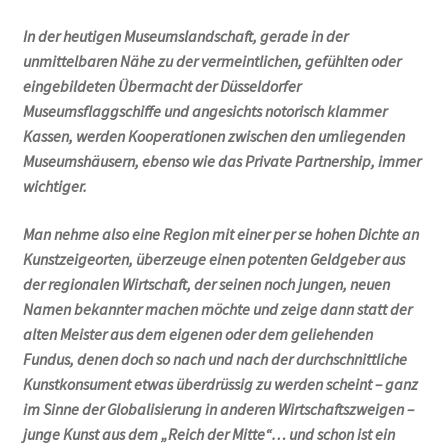
In der heutigen Museumslandschaft, gerade in der
Geschenke
unmittelbaren Nähe zu der vermeintlichen, gefühlten oder
eingebildeten Übermacht der Düsseldorfer
%Angebote%
Museumsflaggschiffe und angesichts notorisch klammer
Kassen, werden Kooperationen zwischen den umliegenden
Museumshäusern, ebenso wie das Private Partnership, immer
wichtiger.
Man nehme also eine Region mit einer per se hohen Dichte an
Kunstzeigeorten, überzeuge einen potenten Geldgeber aus
der regionalen Wirtschaft, der seinen noch jungen, neuen
Namen bekannter machen möchte und zeige dann statt der
alten Meister aus dem eigenen oder dem geliehenden
Fundus, denen doch so nach und nach der durchschnittliche
Kunstkonsument etwas überdrüssig zu werden scheint – ganz
im Sinne der Globalisierung in anderen Wirtschaftszweigen –
junge Kunst aus dem „Reich der Mitte“… und schon ist ein