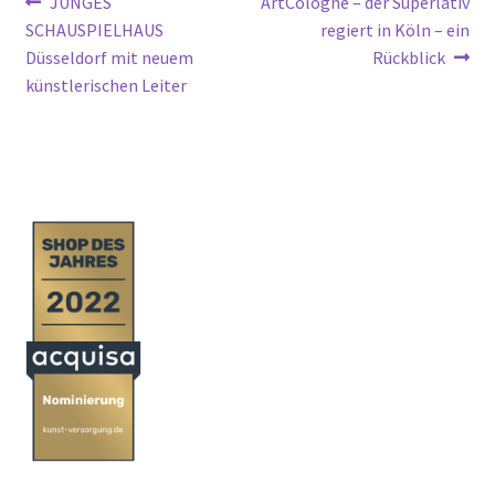
Beitragsnavigation
Vorheriger
Nächster
JUNGES
ArtCologne – der Superlativ
Beitrag:
Beitrag:
SCHAUSPIELHAUS
regiert in Köln – ein
Düsseldorf mit neuem
Rückblick
künstlerischen Leiter