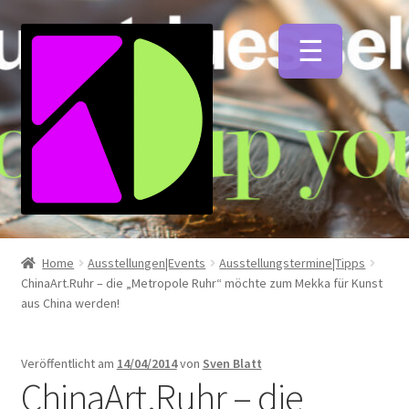
Zur
Zum
Navigation
Inhalt
springen
springen
Unterm
Künstlerfarben
öffnen
Home
Ausstellungen|Events
Ausstellungstermine|Tipps
ChinaArt.Ruhr – die „Metropole Ruhr“ möchte zum Mekka für Kunst
Unterm
Malmittel
aus China werden!
öffnen
Unterm
Pinsel
Veröffentlicht am
14/04/2014
von
Sven Blatt
öffnen
ChinaArt.Ruhr – die