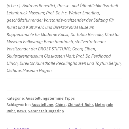
(v.l.n.r.): Andreas Benedict, Presse- und Öffentlichkeitsarbeit
Lehmbruck Museum; Prof. Dr. h.c. Walter Smerling,
geschäftsführender Vorstandsvorsitzender der Stiftung für
Kunst und Kultur e.V. und Direktor MKM Museum
Küppersmühle für Moderne Kunst; Dr. Tobia Bezzola, Direktor
Museum Folkwang; Bodo Hombach, stellvertretender
Vorsitzender der BROST-STIFTUNG; Georg Elben,
Skulpturenmuseum Glaskasten Marl; Prof. Dr. Ferdinand
Ulrich, Direktor Kunsthalle Recklinghausen und Tayfun Belgin,
Osthaus Museum Hagen.
Kategorie:
Ausstellungstermine|Tipps
Schlagwörter:
Ausstellung
,
China
,
ChinaArt.Ruhr
,
Metropole
Ruhr
,
news
,
Veranstaltungstipp