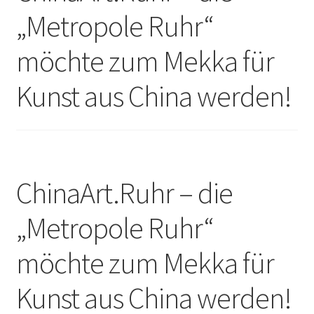
Unterm
Leinwände
„Metropole Ruhr“
öffnen
möchte zum Mekka für
Zeichnen/Kolorieren
Kunst aus China werden!
Papier
Linoldruck
ChinaArt.Ruhr – die
Zubehör
„Metropole Ruhr“
Bücher
möchte zum Mekka für
Kunst aus China werden!
Schule