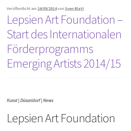
Unterm
Leinwände
Veröffentlicht am
24/09/2014
von
Sven Blatt
öffnen
Lepsien Art Foundation –
Zeichnen/Kolorieren
Start des Internationalen
Förderprogramms
Papier
Emerging Artists 2014/15
Linoldruck
Zubehör
Kunst | Düsseldorf | News
Bücher
Lepsien Art Foundation
Schule