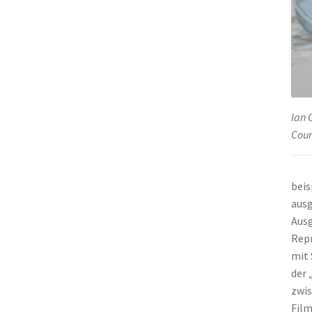
Ian 
Cour
beis
ausg
Ausg
Repr
mit 
der 
zwis
Film