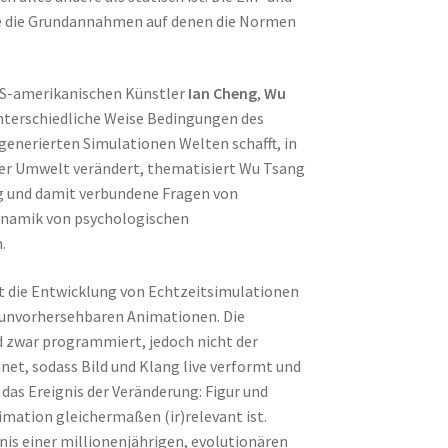
ie die Grundannahmen auf denen die Normen
 US-amerikanischen Künstler
Ian Cheng
,
Wu
unterschiedliche Weise Bedingungen des
enerierten Simulationen Welten schafft, in
ner Umwelt verändert, thematisiert Wu Tsang
g und damit verbundene Fragen von
Dynamik von psychologischen
.
t die Entwicklung von Echtzeitsimulationen
d unvorhersehbaren Animationen. Die
d zwar programmiert, jedoch nicht der
chnet, sodass Bild und Klang live verformt und
das Ereignis der Veränderung: Figur und
mation gleichermaßen (ir)relevant ist.
is einer millionenjährigen, evolutionären