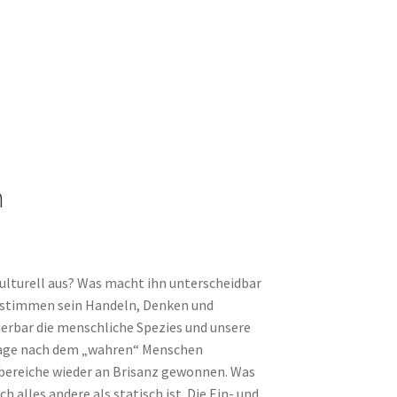
n
ulturell aus? Was macht ihn unterscheidbar
bestimmen sein Handeln, Denken und
derbar die menschliche Spezies und unsere
Frage nach dem „wahren“ Menschen
bereiche wieder an Brisanz gewonnen. Was
 alles andere als statisch ist. Die Ein- und