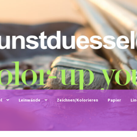
el
Leinwände
Zeichnen/Kolorieren
Papier
Li