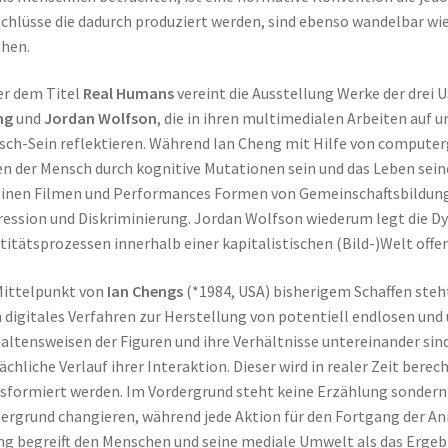
chlüsse die dadurch produziert werden, sind ebenso wandelbar w
hen.
r dem Titel
Real Humans
vereint die Ausstellung Werke der drei
ng
und
Jordan Wolfson
, die in ihren multimedialen Arbeiten auf 
ch-Sein reflektieren. Während Ian Cheng mit Hilfe von computerg
n der Mensch durch kognitive Mutationen sein und das Leben sei
einen Filmen und Performances Formen von Gemeinschaftsbildun
ession und Diskriminierung. Jordan Wolfson wiederum legt die 
titätsprozessen innerhalb einer kapitalistischen (Bild-)Welt offen
Mittelpunkt von
Ian Chengs
(*1984, USA) bisherigem Schaffen steh
n digitales Verfahren zur Herstellung von potentiell endlosen un
altensweisen der Figuren und ihre Verhältnisse untereinander sin
ächliche Verlauf ihrer Interaktion. Dieser wird in realer Zeit bere
sformiert werden. Im Vordergrund steht keine Erzählung sondern 
ergrund changieren, während jede Aktion für den Fortgang der Ani
g begreift den Menschen und seine mediale Umwelt als das Ergebn