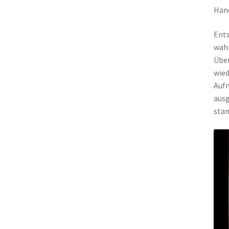
Hand
Ents
wahr
Über
wied
Aufm
ausg
sta