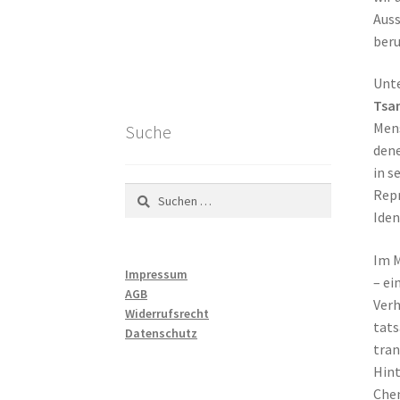
Auss
beru
Unte
Tsa
Mens
Suche
dene
in s
Suchen
Repr
nach:
Iden
Im 
Impressum
– ei
AGB
Verh
Widerrufsrecht
tats
Datenschutz
tran
Hint
Chen