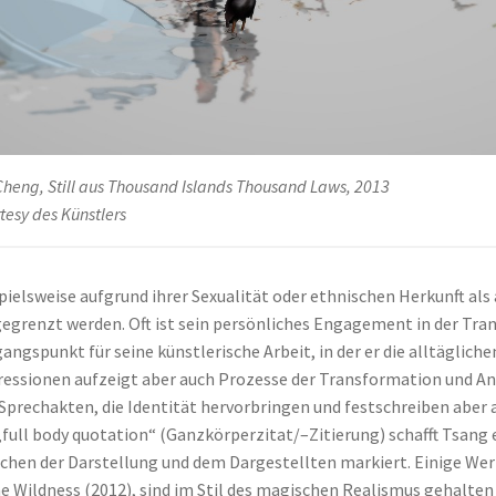
Cheng, Still aus Thousand Islands Thousand Laws, 2013
tesy des Künstlers
pielsweise aufgrund ihrer Sexualität oder ethnischen Herkunft 
egrenzt werden. Oft ist sein persönliches Engagement in der Tr
angspunkt für seine künstlerische Arbeit, in der er die alltäglich
essionen aufzeigt aber auch Prozesse der Transformation und Ane
Sprechakten, die Identität hervorbringen und festschreiben aber
„full body quotation“ (Ganzkörperzitat/–Zitierung) schafft Tsang
chen der Darstellung und dem Dargestellten markiert. Einige Wer
e Wildness (2012), sind im Stil des magischen Realismus gehalten