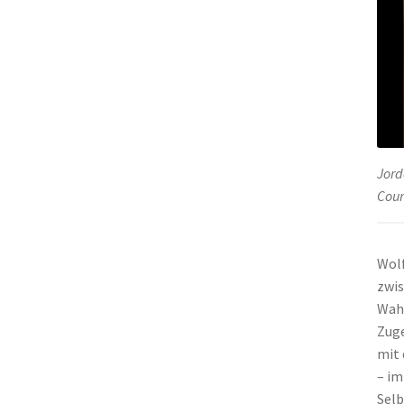
Jord
Cour
Wolf
zwis
Wahl
Zuge
mit 
– im
Selb