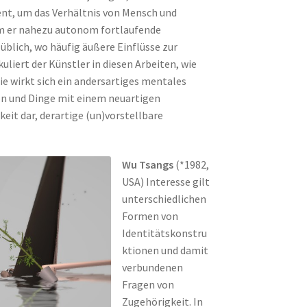
ent, um das Verhältnis von Mensch und
m er nahezu autonom fortlaufende
üblich, wo häufig äußere Einflüsse zur
iert der Künstler in diesen Arbeiten, wie
e wirkt sich ein andersartiges mentales
en und Dinge mit einem neuartigen
eit dar, derartige (un)vorstellbare
Wu Tsangs
(*1982,
USA) Interesse gilt
unterschiedlichen
Formen von
Identitätskonstru
ktionen und damit
verbundenen
Fragen von
Zugehörigkeit. In