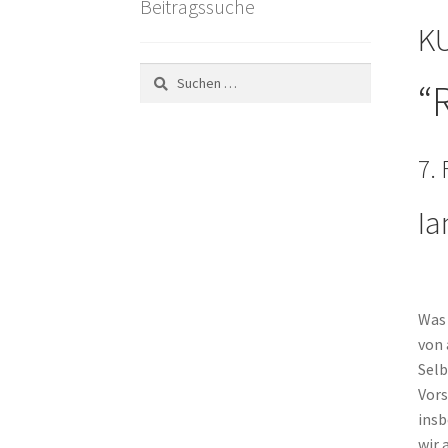
Beitragssuche
KU
Suchen
“
nach:
7. 
Ia
Was 
von 
Selb
Vors
insb
wir 