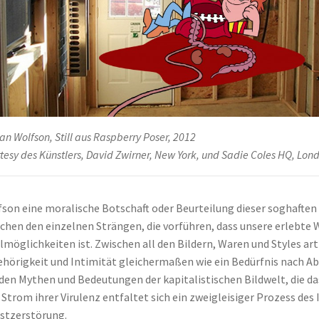
an Wolfson, Still aus Raspberry Poser, 2012
tesy des Künstlers, David Zwirner, New York, und Sadie Coles HQ, Lon
son eine moralische Botschaft oder Beurteilung dieser soghaften Bi
chen den einzelnen Strängen, die vorführen, dass unsere erlebte W
möglichkeiten ist. Zwischen all den Bildern, Waren und Styles art
hörigkeit und Intimität gleichermaßen wie ein Bedürfnis nach Ab
den Mythen und Bedeutungen der kapitalistischen Bildwelt, die d
 Strom ihrer Virulenz entfaltet sich ein zweigleisiger Prozess d
stzerstörung.