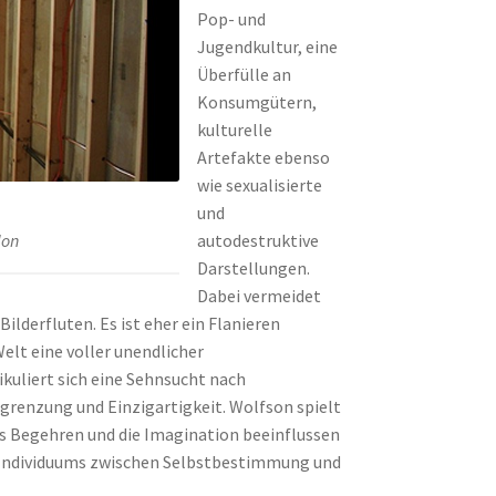
Pop- und
Jugendkultur, eine
Überfülle an
Konsumgütern,
kulturelle
Artefakte ebenso
wie sexualisierte
und
autodestruktive
don
Darstellungen.
Dabei vermeidet
lderfluten. Es ist eher ein Flanieren
elt eine voller unendlicher
ikuliert sich eine Sehnsucht nach
grenzung und Einzigartigkeit. Wolfson spielt
as Begehren und die Imagination beeinflussen
es Individuums zwischen Selbstbestimmung und