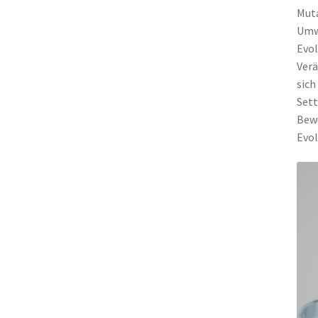
Muta
Umwe
Evol
Verä
sich
Sett
Bewu
Evol