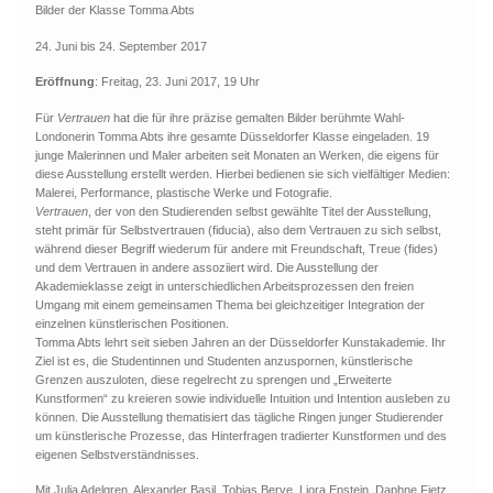
Bilder der Klasse Tomma Abts
24. Juni bis 24. September 2017
Eröffnung
: Freitag, 23. Juni 2017, 19 Uhr
Für
Vertrauen
hat die für ihre präzise gemalten Bilder berühmte Wahl-
Londonerin Tomma Abts ihre gesamte Düsseldorfer Klasse eingeladen. 19
junge Malerinnen und Maler arbeiten seit Monaten an Werken, die eigens für
diese Ausstellung erstellt werden. Hierbei bedienen sie sich vielfältiger Medien:
Malerei, Performance, plastische Werke und Fotografie.
Vertrauen
, der von den Studierenden selbst gewählte Titel der Ausstellung,
steht primär für Selbstvertrauen (fiducia), also dem Vertrauen zu sich selbst,
während dieser Begriff wiederum für andere mit Freundschaft, Treue (fides)
und dem Vertrauen in andere assoziiert wird. Die Ausstellung der
Akademieklasse zeigt in unterschiedlichen Arbeitsprozessen den freien
Umgang mit einem gemeinsamen Thema bei gleichzeitiger Integration der
einzelnen künstlerischen Positionen.
Tomma Abts lehrt seit sieben Jahren an der Düsseldorfer Kunstakademie. Ihr
Ziel ist es, die Studentinnen und Studenten anzuspornen, künstlerische
Grenzen auszuloten, diese regelrecht zu sprengen und „Erweiterte
Kunstformen“ zu kreieren sowie individuelle Intuition und Intention ausleben zu
können. Die Ausstellung thematisiert das tägliche Ringen junger Studierender
um künstlerische Prozesse, das Hinterfragen tradierter Kunstformen und des
eigenen Selbstverständnisses.
Mit Julia Adelgren, Alexander Basil, Tobias Berve, Liora Epstein, Daphne Fietz,