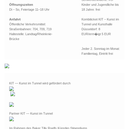
Öffnungszeiten
Kinder und Jugendliche bis
Di – So, Feiertage 11–18 Uhr
18 Jahre: frei
Anfahrt
Kombiticket KIT – Kunst im
Öffentliche Verkehrsmittel:
Tunnel und Kunsthalle
Straßenbahnen: 704, 709, 719
Düsseldorf: 8
Haltestelle: Landtag/Rheinknie-
EUR/erm�igt 5 EUR
Brücke
Jeder 2. Sonntag im Monat:
Familientag, Eintritt frei
KIT — Kunst im Tunnel wird gefördert durch
Partner KIT — Kunst im Tunnel
Im Rahmen des Baker Tilly Roelfs Künstler-Stipendiums