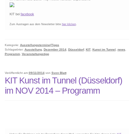
KIT bei
facebook
Zum Austragen aus dem Newsletter bitte
hier klicken
.
Kategorie:
Ausstellungstermine|Tipps
Schlagwörter:
Ausstellung
,
Dezember 2014
,
Düsseldorf
,
KIT
,
Kunst im Tunnel
,
news
,
Programm
,
Veranstaltungstipp
Veröffentlicht am
09/11/2014
von
Sven Blatt
KIT Kunst im Tunnel (Düsseldorf)
im NOV 2014 – Programm