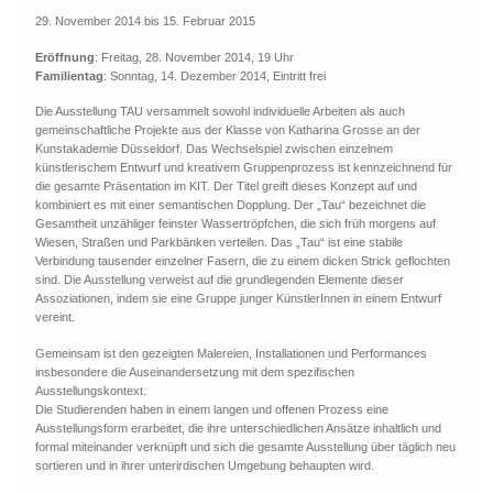
29. November 2014 bis 15. Februar 2015
Eröffnung
: Freitag, 28. November 2014, 19 Uhr
Familientag
: Sonntag, 14. Dezember 2014, Eintritt frei
Die Ausstellung TAU versammelt sowohl individuelle Arbeiten als auch
gemeinschaftliche Projekte aus der Klasse von Katharina Grosse an der
Kunstakademie Düsseldorf. Das Wechselspiel zwischen einzelnem
künstlerischem Entwurf und kreativem Gruppenprozess ist kennzeichnend für
die gesamte Präsentation im KIT. Der Titel greift dieses Konzept auf und
kombiniert es mit einer semantischen Dopplung. Der „Tau“ bezeichnet die
Gesamtheit unzähliger feinster Wassertröpfchen, die sich früh morgens auf
Wiesen, Straßen und Parkbänken verteilen. Das „Tau“ ist eine stabile
Verbindung tausender einzelner Fasern, die zu einem dicken Strick geflochten
sind. Die Ausstellung verweist auf die grundlegenden Elemente dieser
Assoziationen, indem sie eine Gruppe junger KünstlerInnen in einem Entwurf
vereint.
Gemeinsam ist den gezeigten Malereien, Installationen und Performances
insbesondere die Auseinandersetzung mit dem spezifischen
Ausstellungskontext.
Die Studierenden haben in einem langen und offenen Prozess eine
Ausstellungsform erarbeitet, die ihre unterschiedlichen Ansätze inhaltlich und
formal miteinander verknüpft und sich die gesamte Ausstellung über täglich neu
sortieren und in ihrer unterirdischen Umgebung behaupten wird.