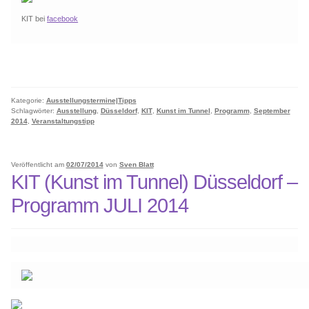
KIT bei
facebook
Kategorie:
Ausstellungstermine|Tipps
Schlagwörter:
Ausstellung
,
Düsseldorf
,
KIT
,
Kunst im Tunnel
,
Programm
,
September
2014
,
Veranstaltungstipp
Veröffentlicht am
02/07/2014
von
Sven Blatt
KIT (Kunst im Tunnel) Düsseldorf –
Programm JULI 2014