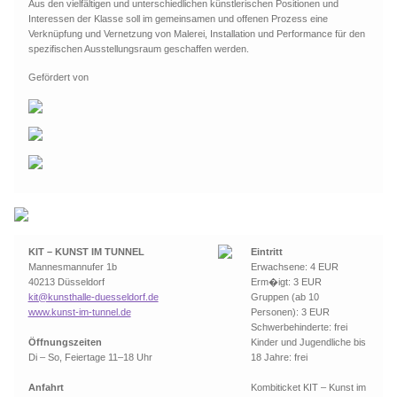
Aus den vielfältigen und unterschiedlichen künstlerischen Positionen und
Interessen der Klasse soll im gemeinsamen und offenen Prozess eine
Verknüpfung und Vernetzung von Malerei, Installation und Performance für den
spezifischen Ausstellungsraum geschaffen werden.
Gefördert von
KIT – KUNST IM TUNNEL
Eintritt
Mannesmannufer 1b
Erwachsene: 4 EUR
40213 Düsseldorf
Erm�igt: 3 EUR
kit@kunsthalle-duesseldorf.de
Gruppen (ab 10
www.kunst-im-tunnel.de
Personen): 3 EUR
Schwerbehinderte: frei
Öffnungszeiten
Kinder und Jugendliche bis
Di – So, Feiertage 11–18 Uhr
18 Jahre: frei
Anfahrt
Kombiticket KIT – Kunst im