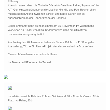
Führung.
Abends gastiert dann die Tonhalle Düsseldorf mit ihrer Reihe „Supernova“ im
KIT. Gemeinsam präsentieren die Musiker Mie Miki und Paul Rosner einen
musikalischen Abend zwischen Barock und heute. Karten gibt es
ausschließlich an der Konzertkasse der Tonhalle.
„Voller Empfang“ heißt es noch einmal am 15. November. Im Wochenend-
Workshop für Kinder von 8 bis 12 Jahren wird dann am ultimativen
Kommunikationsgerät getüftlet.
Am Freitag den 28. November laden wir Sie um 19 Uhr zur Eröffnung der
Ausstellung „TAU – Ein Raum-Projekt der Klasse Katharina Grosse“ ein.
Einen schönen November wünscht Ihnen
Ihr Team von KIT – Kunst im Tunnel
Installationsansicht Felicitas Rohden
Delphin
und Silke Albrecht
Cosmic Vision
Foto: Ivo Faber, 2014