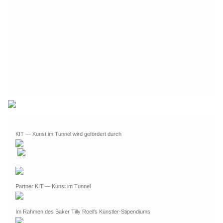
Di – So, Feiertage 11–18 Uhr
18 Jahre: frei
Anfahrt
Kombiticket KIT – Kunst im
Öffentliche Verkehrsmittel:
Tunnel und Kunsthalle
Straßenbahnen: 704, 709, 719
Düsseldorf: 8 EUR/erm�igt
Haltestelle: Landtag/Rheinknie-
5 EUR
Brücke
Jeder 2. Sonntag im Monat:
Familientag, Eintritt frei
KIT — Kunst im Tunnel wird gefördert durch
Partner KIT — Kunst im Tunnel
Im Rahmen des Baker Tilly Roelfs Künstler-Stipendiums