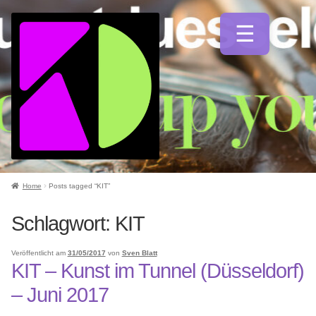
Zur
Zum
Navigation
Inhalt
springen
springen
Unterm
Künstlerfarben
öffnen
Home
Posts tagged “KIT”
Unterm
Schlagwort:
KIT
Malmittel
öffnen
Veröffentlicht am
31/05/2017
von
Sven Blatt
Unterm
KIT – Kunst im Tunnel (Düsseldorf)
Pinsel
öffnen
– Juni 2017
Unterm