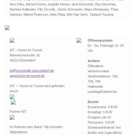
Nico Flies, Michel Gomm, Isabelle Heske, Vera Keckstein, Ryo Kinoshita,
Marlene Kollender, Filiz Öczelik, Jannis Schroeder, Maya Shirakawa, Thea
Stahmer, Mikkel Pedersen, Niels Plata, Min-Hae Sohn, Tadashi Toyama
Öffnungszeiten
Di – So, Feiertage 11–18
KIT – Kunst im Tunnel
Uhr
Mannesmannufer 1b
40213 Düsseldorf
Anfahrt
Öffentliche
kit@kunsthalle-duesseldorf.de
Verkehrsmittel:
www.kunst-im-tunnel.de
Straßenbahnen: 706,
708, 709
KIT — Kunst im Tunnel wird gefördert
Haltestelle:
durch
Landtag/Kniebrücke
Eintritt
Erwachsene: 4 EUR
Partner KIT
Ermäßigt: 3 EUR
Gruppen (ab 10
Personen): 3 EUR
Im Rahmen des Baker Tilly Künstler-
Schwerbehinderte: frei
Stipendiums
Kinder und Jugendliche