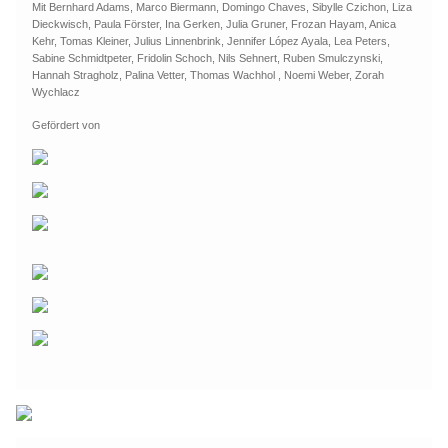
Mit Bernhard Adams, Marco Biermann, Domingo Chaves, Sibylle Czichon, Liza
Dieckwisch, Paula Förster, Ina Gerken, Julia Gruner, Frozan Hayam, Anica
Kehr, Tomas Kleiner, Julius Linnenbrink, Jennifer López Ayala, Lea Peters,
Sabine Schmidtpeter, Fridolin Schoch, Nils Sehnert, Ruben Smulczynski,
Hannah Stragholz, Palina Vetter, Thomas Wachhol , Noemi Weber, Zorah
Wychlacz
Gefördert von