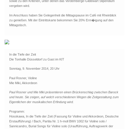
sowie zu den Kriterien, unter denen das Vordemberge-Gildewart Stipendium
vergeben wird.
Im Anschluss haben Sie Gelegenheit die Mittagspause im Café mit Rheinblick
zu genießen. Mit der Eintrittskarte bekommen Sie 20% Erm�igung auf den
Mittagstisch.
In die Tiefe der Zeit
Die Tonhalle Düsseldorf zu Gast im KIT
Sonntag, 9. November 2014, 20 Uhr
Paul Rosner, Violine
Mie Miki, Akkordeon
Paul Rosner und Mie Miki präsentieren einen Brückenschlag zwischen Barock
und heute. Sie zeigen, auf welch verschiedenen Wegen die Zeitgestaltung zum
Eigentlichen der musikalischen Erfindung wird.
Programm:
Hosokawa, In die Tiefe der Zeit (Fassung für Violine und Akkordeon, Deutsche
Erstaufführung) / Bach, Partita Nr. 1 h-moll BWV 1002 für Violine solo /
Sannicandro, Burial Songs für Violine solo (Uraufführung, Auftragswerk der