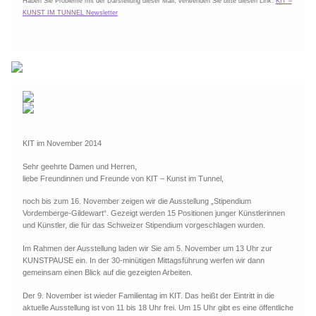
Haben Sie Probleme mit der Darstellung dieser Mail, verwenden Sie bitte diesen Link:
KIT –
KUNST IM TUNNEL Newsletter
KIT im November 2014
Sehr geehrte Damen und Herren,
liebe Freundinnen und Freunde von KIT – Kunst im Tunnel,
noch bis zum 16. November zeigen wir die Ausstellung „Stipendium
Vordemberge-Gildewart“. Gezeigt werden 15 Positionen junger Künstlerinnen
und Künstler, die für das Schweizer Stipendium vorgeschlagen wurden.
Im Rahmen der Ausstellung laden wir Sie am 5. November um 13 Uhr zur
KUNSTPAUSE ein. In der 30-minütigen Mittagsführung werfen wir dann
gemeinsam einen Blick auf die gezeigten Arbeiten.
Der 9. November ist wieder Familientag im KIT. Das heißt der Eintritt in die
aktuelle Ausstellung ist von 11 bis 18 Uhr frei. Um 15 Uhr gibt es eine öffentliche