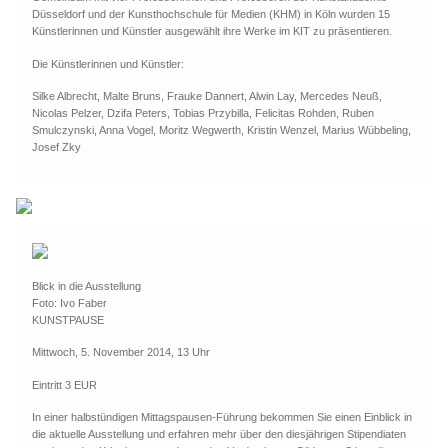
Düsseldorf und der Kunsthochschule für Medien (KHM) in Köln wurden 15
Künstlerinnen und Künstler ausgewählt ihre Werke im KIT zu präsentieren.
Die Künstlerinnen und Künstler:
Silke Albrecht, Malte Bruns, Frauke Dannert, Alwin Lay, Mercedes Neuß,
Nicolas Pelzer, Dzifa Peters, Tobias Przybilla, Felicitas Rohden, Ruben
Smulczynski, Anna Vogel, Moritz Wegwerth, Kristin Wenzel, Marius Wübbeling,
Josef Zky
Blick in die Ausstellung
Foto: Ivo Faber
KUNSTPAUSE
Mittwoch, 5. November 2014, 13 Uhr
Eintritt 3 EUR
In einer halbstündigen Mittagspausen-Führung bekommen Sie einen Einblick in
die aktuelle Ausstellung und erfahren mehr über den diesjährigen Stipendiaten