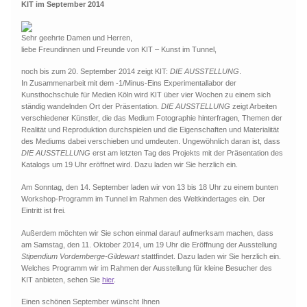
KIT im September 2014
Sehr geehrte Damen und Herren,
liebe Freundinnen und Freunde von KIT – Kunst im Tunnel,
noch bis zum 20. September 2014 zeigt KIT:
DIE AUSSTELLUNG
.
In Zusammenarbeit mit dem -1/Minus-Eins Experimentallabor der
Kunsthochschule für Medien Köln wird KIT über vier Wochen zu einem sich
ständig wandelnden Ort der Präsentation.
DIE AUSSTELLUNG
zeigt Arbeiten
verschiedener Künstler, die das Medium Fotographie hinterfragen, Themen der
Realität und Reproduktion durchspielen und die Eigenschaften und Materialität
des Mediums dabei verschieben und umdeuten. Ungewöhnlich daran ist, dass
DIE AUSSTELLUNG
erst am letzten Tag des Projekts mit der Präsentation des
Katalogs um 19 Uhr eröffnet wird. Dazu laden wir Sie herzlich ein.
Am Sonntag, den 14. September laden wir von 13 bis 18 Uhr zu einem bunten
Workshop-Programm im Tunnel im Rahmen des Weltkindertages ein. Der
Eintritt ist frei.
Außerdem möchten wir Sie schon einmal darauf aufmerksam machen, dass
am Samstag, den 11. Oktober 2014, um 19 Uhr die Eröffnung der Ausstellung
Stipendium Vordemberge-Gildewart
stattfindet. Dazu laden wir Sie herzlich ein.
Welches Programm wir im Rahmen der Ausstellung für kleine Besucher des
KIT anbieten, sehen Sie
hier
.
Einen schönen September wünscht Ihnen