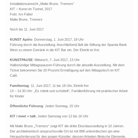
Installationsansicht „Malte Bruns. Tremors“
KIT – Kunst im Tunnel, 2017
Foto: Ivo Faber
Malte Bruns. Tremors
Noch bis 11. Juni 2017
KUNST Apéro
: Donnerstag, 1. Juni 2017, 18 Uhr
Führung durch die Ausstellung. Anschließend lädt die Stiftung der Sparda-Bank
West zu einem Getränk in die KIT Bar ein. Der Eintritt ist frei.
KUNSTPAUSE
: Mittwoch, 7. Juni 2017, 13 Uhr
Halbstündige Mittagspausen-Führung durch die aktuelle Ausstellung. Mit dem
Ticket bekommen Sie 20 Prozent Ermäßigung auf den Mittagstisch im KIT
Café.
Familientag
: 11. Juni 2017, 11 bis 18 Uhr, Eintritt frei
13 – 14.30 Uhr: „Es rüttelt und schüttelt“, Familienführung mit praktischer Arbeit
für Kinder
Öffentliche Führung
: Jeden Sonntag, 15 Uhr
KIT / meet + talk
: Jeden Samstag von 12 bis 16 Uhr
Mit Malte Bruns „Tremors“ zeigt KIT die dritte Einzelausstellung in 10 Jahren.
Der architektonisch anspruchsvolle Ort ist mit 888 unterirdischen qm eine
Herausforderung für den jungen Künstler, dessen Arbeiten filmische Elemente,