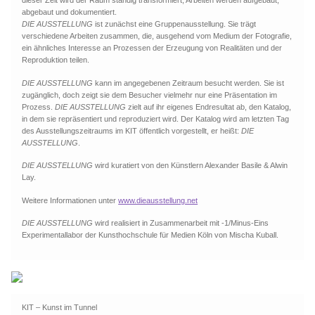
dieser Zeit wird der Raum ständig transformiert, Arbeiten werden aufgebaut,
abgebaut und dokumentiert.
DIE AUSSTELLUNG
ist zunächst eine Gruppenausstellung. Sie trägt
verschiedene Arbeiten zusammen, die, ausgehend vom Medium der Fotografie,
ein ähnliches Interesse an Prozessen der Erzeugung von Realitäten und der
Reproduktion teilen.
DIE AUSSTELLUNG
kann im angegebenen Zeitraum besucht werden. Sie ist
zugänglich, doch zeigt sie dem Besucher vielmehr nur eine Präsentation im
Prozess.
DIE AUSSTELLUNG
zielt auf ihr eigenes Endresultat ab, den Katalog,
in dem sie repräsentiert und reproduziert wird. Der Katalog wird am letzten Tag
des Ausstellungszeitraums im KIT öffentlich vorgestellt, er heißt:
DIE
AUSSTELLUNG
.
DIE AUSSTELLUNG
wird kuratiert von den Künstlern Alexander Basile & Alwin
Lay.
Weitere Informationen unter
www.dieausstellung.net
DIE AUSSTELLUNG
wird realisiert in Zusammenarbeit mit -1/Minus-Eins
Experimentallabor der Kunsthochschule für Medien Köln von Mischa Kuball.
KIT – Kunst im Tunnel