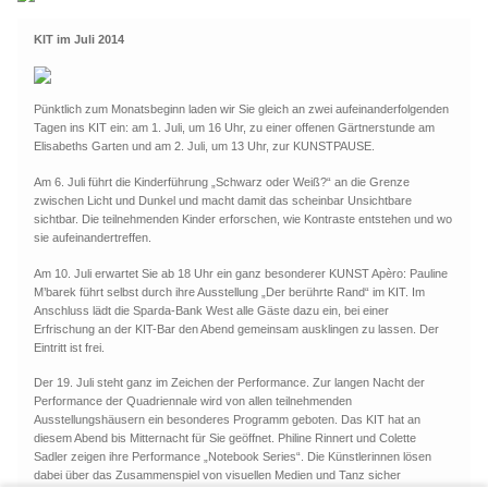
KIT im Juli 2014
Pünktlich zum Monatsbeginn laden wir Sie gleich an zwei aufeinanderfolgenden
Tagen ins KIT ein: am 1. Juli, um 16 Uhr, zu einer offenen Gärtnerstunde am
Elisabeths Garten und am 2. Juli, um 13 Uhr, zur KUNSTPAUSE.
Am 6. Juli führt die Kinderführung „Schwarz oder Weiß?“ an die Grenze
zwischen Licht und Dunkel und macht damit das scheinbar Unsichtbare
sichtbar. Die teilnehmenden Kinder erforschen, wie Kontraste entstehen und wo
sie aufeinandertreffen.
Am 10. Juli erwartet Sie ab 18 Uhr ein ganz besonderer KUNST Apèro: Pauline
M’barek führt selbst durch ihre Ausstellung „Der berührte Rand“ im KIT. Im
Anschluss lädt die Sparda-Bank West alle Gäste dazu ein, bei einer
Erfrischung an der KIT-Bar den Abend gemeinsam ausklingen zu lassen. Der
Eintritt ist frei.
Der 19. Juli steht ganz im Zeichen der Performance. Zur langen Nacht der
Performance der Quadriennale wird von allen teilnehmenden
Ausstellungshäusern ein besonderes Programm geboten. Das KIT hat an
diesem Abend bis Mitternacht für Sie geöffnet. Philine Rinnert und Colette
Sadler zeigen ihre Performance „Notebook Series“. Die Künstlerinnen lösen
dabei über das Zusammenspiel von visuellen Medien und Tanz sicher