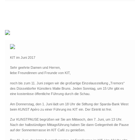
Leinwände
öffnen
Zeichnen/Kolorieren
Papier
KIT im Juni 2017
Linoldruck
Sehr geehrte Damen und Herren,
liebe Freundinnen und Freunde von KIT,
noch bis zum 11. Juni zeigen wir die großartige Einzelausstellung „Tremors“
Zubehör
des Düsseldorfer Künstlers Malte Bruns. Jeden Sonntag, um 15 Uhr gibt es
eine kostenlose öffentliche Führung durch die Schau.
Am Donnerstag, den 1. Juni lädt um 18 Uhr die Stiftung der Sparda-Bank West
Bücher
beim KUNST Apéro zu einer Führung ins KIT ein. Der Eintritt ist frei.
Zur KUNSTPAUSE begrüßen wir Sie am Mittwoch, den 7. Juni, um 13 Uhr.
Nach der halbstündigen Mittagsführung haben Sie dann Gelegenheit die Pause
Schule
auf der Sonnenterrasse im KIT Café zu genießen.