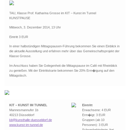
TAU, Klasse Prof. Katharina Grosse im KIT – Kunst im Tunnel
KUNSTPAUSE
Mittwoch, 3. Dezember 2014, 13 Uhr
Eintritt 3 EUR
In einer halbstündigen Mittagspausen-Führung bekommen Sie einen Einblick in
die aktuelle Ausstellung und erfahren mehr über das Gemeinschaftsprojekt der
Klasse Grosse.
Im Anschluss haben Sie Gelegenheit die Mittagspause im Café mit Rheinblick
zu genießen. Mit der Eintrittskarte bekommen Sie 20% Erm�igung auf den
Mittagstisch.
KIT – KUNST IM TUNNEL
Eintritt
Mannesmannufer 1b
Erwachsene: 4 EUR
40213 Düsseldorf
Erm�igt: 3 EUR
kit@kunsthalle-duesseldorf.de
Gruppen (ab 10
www.kunst-im-tunnel.de
Personen): 3 EUR
Schwerbehinderte: frei