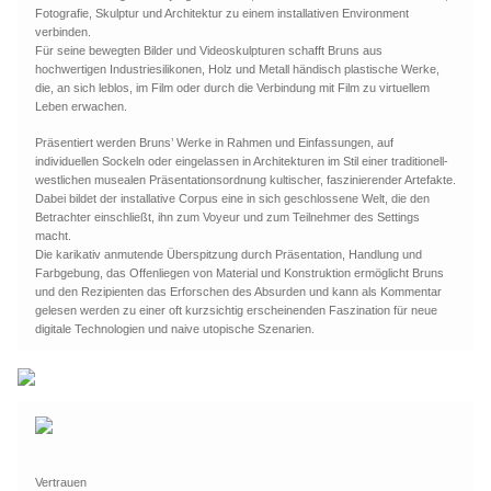
Fotografie, Skulptur und Architektur zu einem installativen Environment
verbinden.
Für seine bewegten Bilder und Videoskulpturen schafft Bruns aus
hochwertigen Industriesilikonen, Holz und Metall händisch plastische Werke,
die, an sich leblos, im Film oder durch die Verbindung mit Film zu virtuellem
Leben erwachen.
Präsentiert werden Bruns’ Werke in Rahmen und Einfassungen, auf
individuellen Sockeln oder eingelassen in Architekturen im Stil einer traditionell-
westlichen musealen Präsentationsordnung kultischer, faszinierender Artefakte.
Dabei bildet der installative Corpus eine in sich geschlossene Welt, die den
Betrachter einschließt, ihn zum Voyeur und zum Teilnehmer des Settings
macht.
Die karikativ anmutende Überspitzung durch Präsentation, Handlung und
Farbgebung, das Offenliegen von Material und Konstruktion ermöglicht Bruns
und den Rezipienten das Erforschen des Absurden und kann als Kommentar
gelesen werden zu einer oft kurzsichtig erscheinenden Faszination für neue
digitale Technologien und naive utopische Szenarien.
Vertrauen