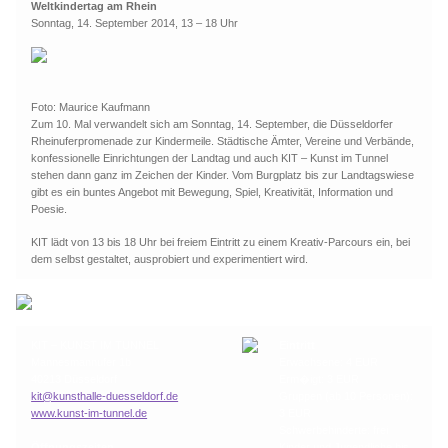
Weltkindertag am Rhein
Sonntag, 14. September 2014, 13 – 18 Uhr
Foto: Maurice Kaufmann
Zum 10. Mal verwandelt sich am Sonntag, 14. September, die Düsseldorfer
Rheinuferpromenade zur Kindermeile. Städtische Ämter, Vereine und Verbände,
konfessionelle Einrichtungen der Landtag und auch KIT – Kunst im Tunnel
stehen dann ganz im Zeichen der Kinder. Vom Burgplatz bis zur Landtagswiese
gibt es ein buntes Angebot mit Bewegung, Spiel, Kreativität, Information und
Poesie.
KIT lädt von 13 bis 18 Uhr bei freiem Eintritt zu einem Kreativ-Parcours ein, bei
dem selbst gestaltet, ausprobiert und experimentiert wird.
KIT – KUNST IM TUNNEL
Eintritt
Mannesmannufer 1b
Erwachsene: 4 EUR
40213 Düsseldorf
Erm�igt: 3 EUR
kit@kunsthalle-duesseldorf.de
Gruppen (ab 10 Personen):
www.kunst-im-tunnel.de
3 EUR
Schwerbehinderte: frei
Öffnungszeiten
Kinder und Jugendliche bis