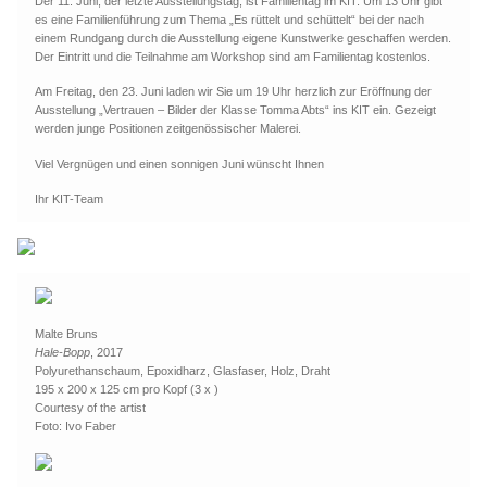
Der 11. Juni, der letzte Ausstellungstag, ist Familientag im KIT. Um 13 Uhr gibt
es eine Familienführung zum Thema „Es rüttelt und schüttelt“ bei der nach
Geschenke
einem Rundgang durch die Ausstellung eigene Kunstwerke geschaffen werden.
Der Eintritt und die Teilnahme am Workshop sind am Familientag kostenlos.
Am Freitag, den 23. Juni laden wir Sie um 19 Uhr herzlich zur Eröffnung der
%Angebote%
Ausstellung „Vertrauen – Bilder der Klasse Tomma Abts“ ins KIT ein. Gezeigt
werden junge Positionen zeitgenössischer Malerei.
Viel Vergnügen und einen sonnigen Juni wünscht Ihnen
Ihr KIT-Team
Malte Bruns
Hale-Bopp
, 2017
Polyurethanschaum, Epoxidharz, Glasfaser, Holz, Draht
195 x 200 x 125 cm pro Kopf (3 x )
Courtesy of the artist
Foto: Ivo Faber