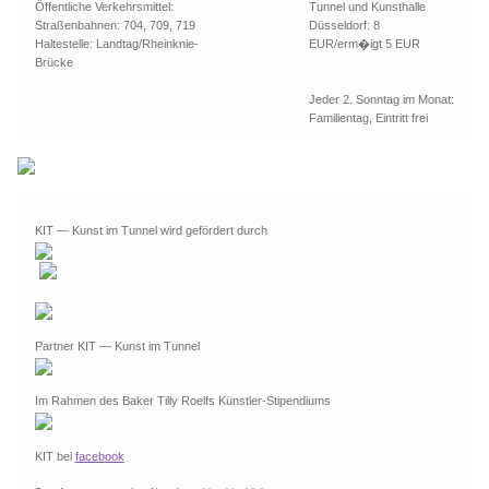
Öffentliche Verkehrsmittel:
Tunnel und Kunsthalle
Straßenbahnen: 704, 709, 719
Düsseldorf: 8
Haltestelle: Landtag/Rheinknie-
EUR/erm�igt 5 EUR
Brücke
Jeder 2. Sonntag im Monat:
Familientag, Eintritt frei
KIT — Kunst im Tunnel wird gefördert durch
Partner KIT — Kunst im Tunnel
Im Rahmen des Baker Tilly Roelfs Künstler-Stipendiums
KIT bei
facebook