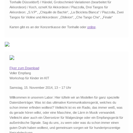
Tonhalle Düsseldorf) / Händel, Grobschmied-Variationen (bearbeitet für
Akkordeon) / Koch, ozneK für Akkordeon / Piazzolla, Drei Tangos für
Akkordeon: „S.V.P“, „Chiquilin de Bachin“, „La Bicicleta Blanca“ / Piazzolla, Zwei
Tangos für Violine und Akkordeon: „Oblivion“, „Che Tango Che“, „Finale“
Karten gibt es an der Konzertkasse der Tonhalle oder
online
.
Flyer zum Download
Voller Empfang
Workshop für Kinder im KIT
Samstag, 15. November 2014, 13 – 17 Uhr
Willkommen in unserem Labor: Hier tüfteln wir an Modellen für ganz spezielle
Datenüberträger. Was ist das ultimative Kommunikationsgerät, welches du
schon immer erfinden wolltest? Vielleicht ist es ein Radio, das immer weiß, was
du gerade hören willst, oder eine Maschine, die Lärm in Musik verwandelt.
Vielleicht aber auch ein Übersetzer für Walgesänge oder ein Empfangsgerät für
außerirdische Signale. Sag du uns, zu wem oder was du schon immer einen
guten Draht haben wolltest, und gemeinsam sorgen wir für hundertprozentige
Netzabdeckung.