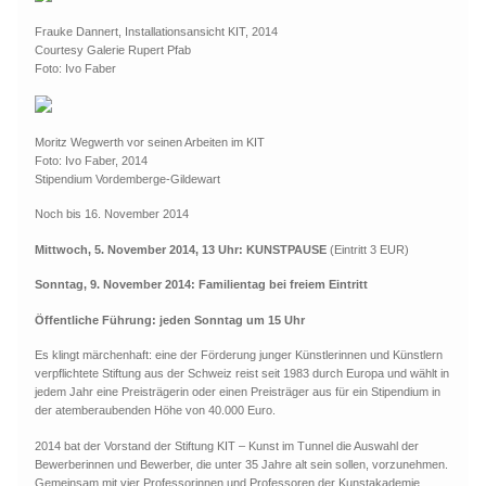
Frauke Dannert, Installationsansicht KIT, 2014
Courtesy Galerie Rupert Pfab
Foto: Ivo Faber
Moritz Wegwerth vor seinen Arbeiten im KIT
Foto: Ivo Faber, 2014
Stipendium Vordemberge-Gildewart
Noch bis 16. November 2014
Mittwoch, 5. November 2014, 13 Uhr: KUNSTPAUSE
(Eintritt 3 EUR)
Sonntag, 9. November 2014: Familientag bei freiem Eintritt
Öffentliche Führung: jeden Sonntag um 15 Uhr
Es klingt märchenhaft: eine der Förderung junger Künstlerinnen und Künstlern
verpflichtete Stiftung aus der Schweiz reist seit 1983 durch Europa und wählt in
jedem Jahr eine Preisträgerin oder einen Preisträger aus für ein Stipendium in
der atemberaubenden Höhe von 40.000 Euro.
2014 bat der Vorstand der Stiftung KIT – Kunst im Tunnel die Auswahl der
Bewerberinnen und Bewerber, die unter 35 Jahre alt sein sollen, vorzunehmen.
Gemeinsam mit vier Professorinnen und Professoren der Kunstakademie