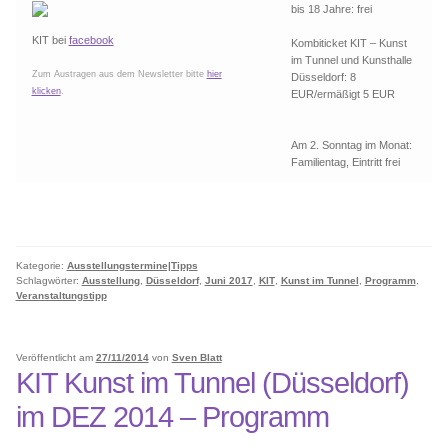
bis 18 Jahre: frei
KIT bei
facebook
Kombiticket KIT – Kunst
im Tunnel und Kunsthalle
Zum Austragen aus dem Newsletter bitte
hier
Düsseldorf: 8
klicken
.
EUR/ermäßigt 5 EUR
Am 2. Sonntag im Monat:
Familientag, Eintritt frei
Kategorie:
Ausstellungstermine|Tipps
Schlagwörter:
Ausstellung
,
Düsseldorf
,
Juni 2017
,
KIT
,
Kunst im Tunnel
,
Programm
,
Veranstaltungstipp
Veröffentlicht am
27/11/2014
von
Sven Blatt
KIT Kunst im Tunnel (Düsseldorf)
im DEZ 2014 – Programm