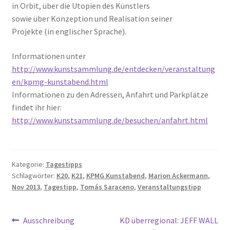
in Orbit, über die Utopien des Künstlers
sowie über Konzeption und Realisation seiner
Projekte (in englischer Sprache).
Informationen unter
http://www.kunstsammlung.de/entdecken/veranstaltung
en/kpmg-kunstabend.html
Informationen zu den Adressen, Anfahrt und Parkplätze
findet ihr hier:
http://www.kunstsammlung.de/besuchen/anfahrt.html
Kategorie:
Tagestipps
Schlagwörter:
K20
,
K21
,
KPMG Kunstabend
,
Marion Ackermann
,
Nov 2013
,
Tagestipp
,
Tomás Saraceno
,
Veranstaltungstipp
Beitragsnavigation
Vorheriger
Nächster
Ausschreibung
KD überregional: JEFF WALL