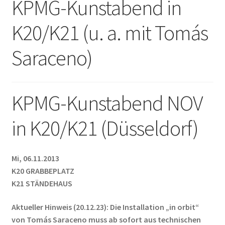
KPMG-Kunstabend in
Unterm
Leinwände
öffnen
K20/K21 (u. a. mit Tomás
Zeichnen/Kolorieren
Saraceno)
Papier
KPMG-Kunstabend NOV
Linoldruck
in K20/K21 (Düsseldorf)
Zubehör
Mi, 06.11.2013
K20 GRABBEPLATZ
Bücher
K21 STÄNDEHAUS
Aktueller Hinweis (20.12.23): Die Installation „in orbit“
Schule
von Tomás Saraceno muss ab sofort aus technischen