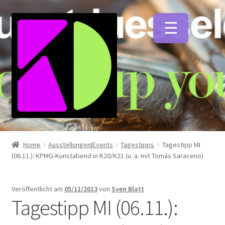
Zur
Zum
Navigation
Inhalt
springen
springen
Unterm
Künstlerfarben
öffnen
Home
Ausstellungen|Events
Tagestipps
Tagestipp MI
(06.11.): KPMG-Kunstabend in K20/K21 (u. a. mit Tomás Saraceno)
Unterm
Malmittel
öffnen
Veröffentlicht am
05/11/2013
von
Sven Blatt
Unterm
Tagestipp MI (06.11.):
Pinsel
öffnen