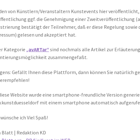
en von Künstlern/Veranstaltern Kunstevents hier veröffentlicht, e
ffentlichung ggf. die Genehmigung einer Zweitveröffentlichung (a
strierung bestätigt der Teilnehmer, daß er diese Regelung sowie 
essum) gelesen und akzeptiert hat.
er Kategorie
„avARTar“
sind nochmals alle Artikel zur Erläuterun
entierungsmöglichkeit zusammengefaßt.
gens: Gefällt Ihnen diese Plattform, dann können Sie natürlich ger
terempfehlen!
diese Website wurde eine smartphone-freundliche Version generie
kunstduesseldorf mit einem smartphone automatisch aufgerufe
wünsche ich Viel Spaß!
 Blatt | Redaktion KD