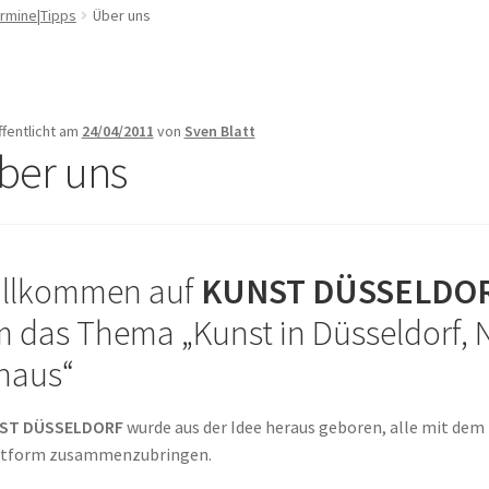
rmine|Tipps
Über uns
ffentlicht am
24/04/2011
von
Sven Blatt
ber uns
illkommen auf
KUNST DÜSSELDO
 das Thema „Kunst in Düsseldorf,
naus“
ST DÜSSELDORF
wurde aus der Idee heraus geboren, alle mit de
ttform zusammenzubringen.