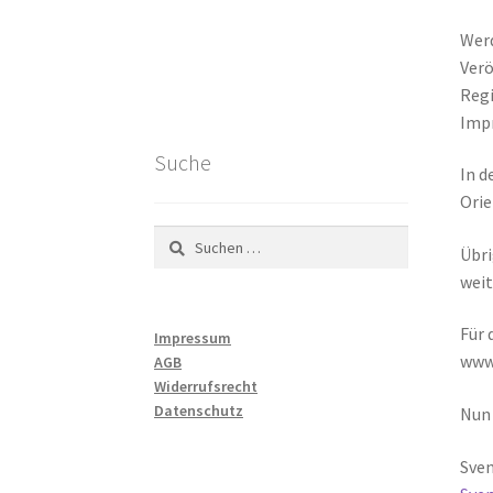
Werd
Verö
Regi
Impr
Suche
In d
Ori
Suchen
Übri
nach:
wei
Für 
Impressum
www.
AGB
Widerrufsrecht
Datenschutz
Nun 
Sven