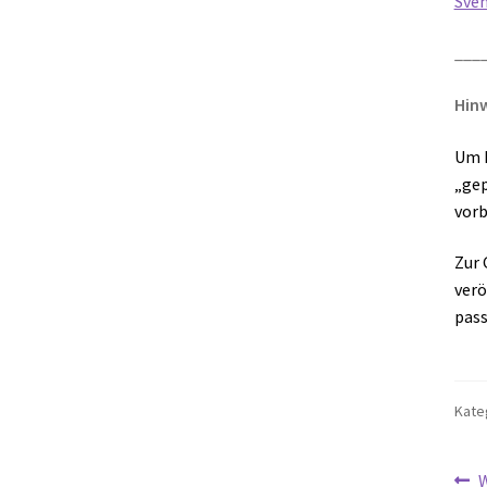
Sven
___
Hinw
Um M
„gep
vorb
Zur 
verö
pass
Kate
V
W