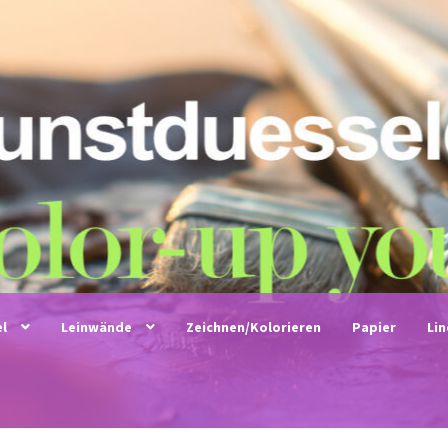
el
Leinwände
Zeichnen/Kolorieren
Papier
Li