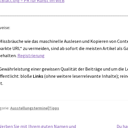
.Blatt.org – PR für Kunst im WEB
________________________________________________________
eise:
issbräuche wie das maschinelle Auslesen und Kopieren von Conten
arkte URL“ zu vermeiden, sind ab sofort die meisten Artikel als G
ehalten.
Registrierung
Gewährleistung einer gewissen Qualität der Beiträge und um die 
ffentlicht: bloße
Links
(ohne weitere leserrelevante Inhalte); rei
t.
gorie:
Ausstellungstermine|Tipps
orheriger
Nächs
erben Sie mit Ihrem guten Namen und
Du ha