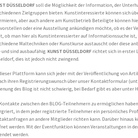
ST DÜSSELDORF
soll die Möglichkeit der Information, der Unterh
chiedenen Zielgruppen bieten. Kunstinteressierte können sich üb
rmieren, aber auch andere am Kunstbetrieb Beteiligte können hier 
 vorstellen oder eine Ausstellung ankündigen möchte, ob es der Ver
t, ob man hier als Kunstinteressierter auf Informationssuche ist,
chiedene Maltechniken oder Kunstkurse austauscht oder diese anb
e und sind ausbaufähig.
KUNST DÜSSELDORF
richtet sich in erster
eldorf, dies ist jedoch nicht zwingend.
dieser Plattform kann sich jeder mit der Veröffentlichung von Artik
ach ihren Registrierungswunsch über unser Kontaktformular (u
enung des Blog ist nicht schwierig, bei Bedarf gibt es aber unter H
ontakte zwischen den BLOG-Teilnehmern zu ermöglichen haben 
rgriert, in dem jeder registrierte Teilnehmer ein persönliches Pro
aktanfragen an andere Mitglieder richten kann. Darüber hinaus
fnet werden. Mit der Eventfunktion können Veranstaltungen in de
endet werden.