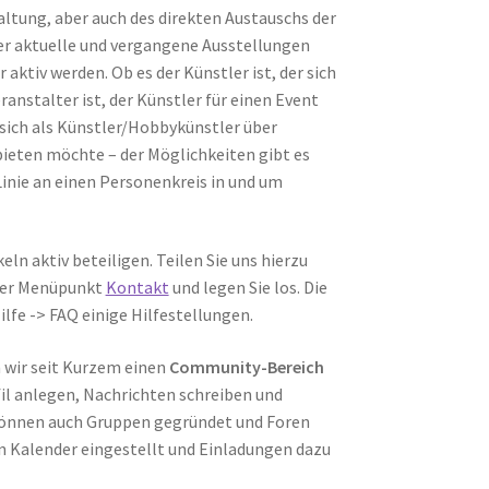
altung, aber auch des direkten Austauschs der
er aktuelle und vergangene Ausstellungen
aktiv werden. Ob es der Künstler ist, der sich
anstalter ist, der Künstler für einen Event
 sich als Künstler/Hobbykünstler über
ieten möchte – der Möglichkeiten gibt es
 Linie an einen Personenkreis in und um
eln aktiv beteiligen. Teilen Sie uns hierzu
nter Menüpunkt
Kontakt
und legen Sie los. Die
ilfe -> FAQ einige Hilfestellungen.
wir seit Kurzem einen
Community-Bereich
fil anlegen, Nachrichten schreiben und
 können auch Gruppen gegründet und Foren
n Kalender eingestellt und Einladungen dazu