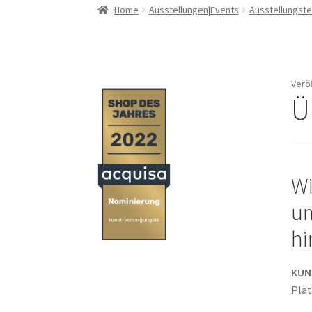
Home
Ausstellungen|Events
Ausstellungste
Verö
Ü
W
um
hi
KUN
Pla