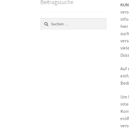
Beitragssuche
KUN
vers
info
Suchen
hier
nach:
such
vers
viel
Düss
Auf 
einf
Bedi
Um K
inte
Kont
eröf
vers