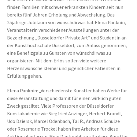
finden Familien mit schwer erkrankten Kindern seit nun
bereits fünf Jahren Erholung und Abwechslung. Das
25jährige Jubiläum von wünschdirwas hat Elena Panknin,
Veranstalterin verschiedener Ausstellungen unter der
Bezeichnung „Düsseldorfer Private Art“ und Studentin an
der Kunsthochschule Düsseldorf, zum Anlass genommen,
eine Benefizgala zu Gunsten von wünschdirwas zu
organisieren. Mit dem Erlös sollen viele weitere
Herzenswünsche kleiner und jugendlicher Patienten in
Erfüllung gehen.
Elena Panknin: „Verschiedenste Künstler haben Werke für
diese Veranstaltung und damit für einen wirklich guten
Zweck gestiftet. Viele Professoren der Düsseldorfer
Kunstakademie wie Siegfried Anzinger, Herbert Brandl,
Udo Dziersk, Marcel Odenbach, Tal R., Andreas Schulze
oder Rosemarie Trockel haben ihre Arbeiten für diese
Auktion überlassen. Mein Dank geht an alle diese Künstler,