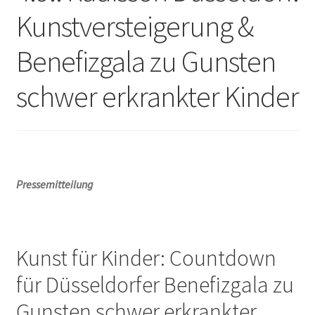
Unterm
Leinwände
Kunstversteigerung &
öffnen
Benefizgala zu Gunsten
Zeichnen/Kolorieren
schwer erkrankter Kinder
Papier
Linoldruck
Pressemitteilung
Zubehör
Bücher
Kunst für Kinder: Countdown
für Düsseldorfer Benefizgala zu
Schule
Gunsten schwer erkrankter