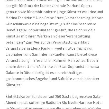
das gilt für Stars der Kunstszene wie Markus Lüpertz
genauso wie für ambitionierte junge Künstler wie Irina und
Marina Fabrizius.“ Auch Franz Stute, Vorstandsmitglied von
wünschdirwas e.V. ist begeistert: „Es ist eine besondere
Benefizgala und wir sind sehr geehrt, dass sich so viele
Künstler mit ihren Werken an dieser Veranstaltung
beteiligen.“ Zum Verlauf der Veranstaltung erklärt
Veranstalterin Elena Panknin weiter: „Aber nicht nur
Liebhabern und Sammlern aktueller Kunst bietet diese
Veranstaltung im festlichen Rahmen Reizvolles. Neben
einem der seltenen Auftritte der Star-Sopranistin Inessa
Galante in Düsseldorf gibt es ein reichhaltiges
gastronomisches Angebot und Auftritte verschiedenster
Künstler.“
Eintrittskarten für diesen auf 250 Gäste begrenzten Gala-
Abend sind ab sofort im Radisson Blu Media Harbour Hotel
in Düsseldorf zu erwerben, wo die zu ersteigernden Werke