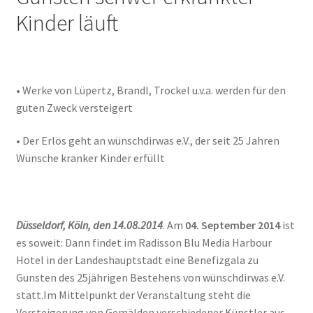
Kinder läuft
Geschenke
%Angebote%
• Werke von Lüpertz, Brandl, Trockel u.v.a. werden für den
guten Zweck versteigert
• Der Erlös geht an wünschdirwas e.V., der seit 25 Jahren
Wünsche kranker Kinder erfüllt
Düsseldorf, Köln, den 14.08.2014
. Am
04. September 2014
ist
es soweit: Dann findet im Radisson Blu Media Harbour
Hotel in der Landeshauptstadt eine Benefizgala zu
Gunsten des 25jährigen Bestehens von wünschdirwas e.V.
statt.Im Mittelpunkt der Veranstaltung steht die
Versteigerung von Gemälden verschiedener Künstler aus