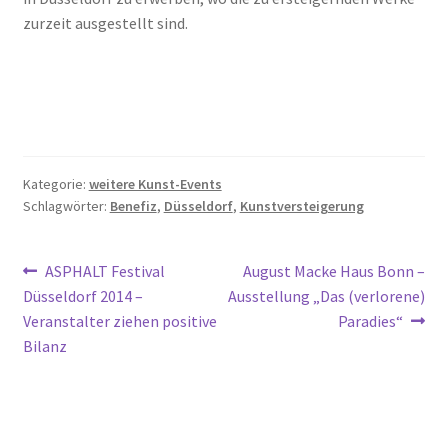
zurzeit ausgestellt sind.
Kategorie:
weitere Kunst-Events
Schlagwörter:
Benefiz
,
Düsseldorf
,
Kunstversteigerung
Beitragsnavigation
Vorheriger
Nächster
ASPHALT Festival
August Macke Haus Bonn –
Beitrag:
Beitrag:
Düsseldorf 2014 –
Ausstellung „Das (verlorene)
Veranstalter ziehen positive
Paradies“
Bilanz