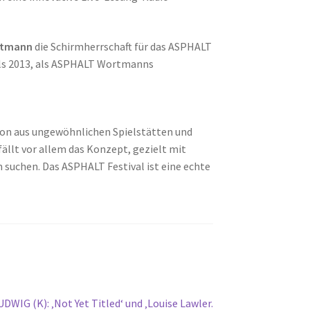
rtmann
die Schirmherrschaft für das ASPHALT
als 2013, als ASPHALT Wortmanns
ion aus ungewöhnlichen Spielstätten und
fällt vor allem das Konzept, gezielt mit
m suchen. Das ASPHALT Festival ist eine echte
WIG (K): ‚Not Yet Titled‘ und ‚Louise Lawler.