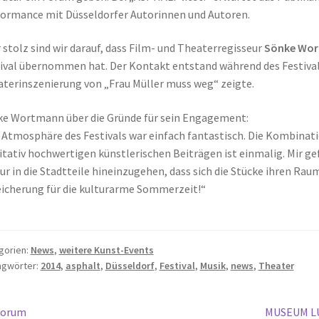
ormance mit Düsseldorfer Autorinnen und Autoren.
 stolz sind wir darauf, dass Film- und Theaterregisseur
Sönke Wo
ival übernommen hat. Der Kontakt entstand während des Festiv
terinszenierung von „Frau Müller muss weg“ zeigte.
e Wortmann über die Gründe für sein Engagement:
 Atmosphäre des Festivals war einfach fantastisch. Die Kombinat
itativ hochwertigen künstlerischen Beiträgen ist einmalig. Mir ge
ur in die Stadtteile hineinzugehen, dass sich die Stücke ihren Rau
icherung für die kulturarme Sommerzeit!“
gorien:
News
,
weitere Kunst-Events
agwörter:
2014
,
asphalt
,
Düsseldorf
,
Festival
,
Musik
,
news
,
Theater
itragsnavigation
orheriger
Nächster
Forum
MUSEUM LUD