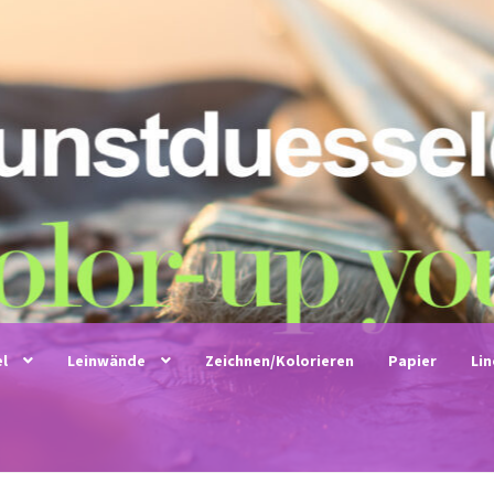
el
Leinwände
Zeichnen/Kolorieren
Papier
Li