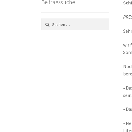
Beitragssuche
Sch
PRE
Suchen
nach:
Sehr
wir 
Somm
Noch
bere
• Da
sein
• Da
• Ne
Lite