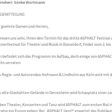
irmherr: Sönke Wortmann
SSEMITTEILUNG
 geehrte Damen und Herren,
freuen uns sehr, Ihnen den Termin für das dritte ASPHALT Festival
erfestival für Theater und Musik in Düsseldorf, findet vom 2. bis 
 befindet sich das Programm im Aufbau, doch einige von ASPHAL
its verraten:
s Regie- und Autorenduo Hofmann & Lindholm aus Köln wird mit de
.
s alte Glashütten-Gelände in Gerresheim wird Schauplatz einer s
ben Theater, Konzerten und Tanz wird ASPHALT zum ersten Mal in 
ratur ein Forum geben: Bei „ASPHALT liest!“ erwartet das Publiku