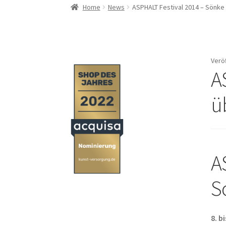
Home
News
ASPHALT Festival 2014 – Sönk
Verö
A
ü
A
S
8. b