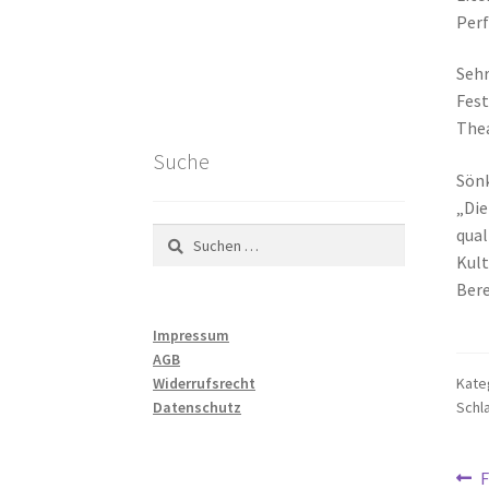
Perf
Sehr
Fest
Thea
Suche
Sönk
„Die
qual
Suchen
nach:
Kult
Bere
Impressum
AGB
Widerrufsrecht
Kate
Datenschutz
Schl
Be
V