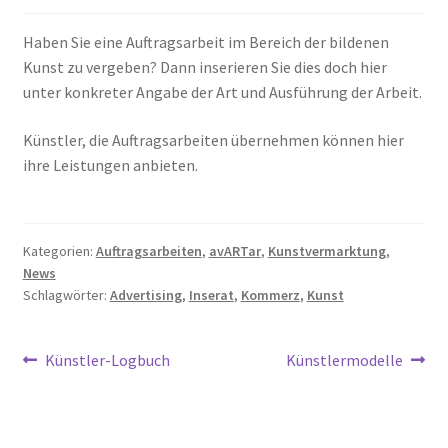
Unterm
Leinwände
öffnen
Haben Sie eine Auftragsarbeit im Bereich der bildenen
Kunst zu vergeben? Dann inserieren Sie dies doch hier
Zeichnen/Kolorieren
unter konkreter Angabe der Art und Ausführung der Arbeit.
Künstler, die Auftragsarbeiten übernehmen können hier
Papier
ihre Leistungen anbieten.
Linoldruck
Kategorien:
Auftragsarbeiten
,
avARTar
,
Kunstvermarktung
,
News
Zubehör
Schlagwörter:
Advertising
,
Inserat
,
Kommerz
,
Kunst
Bücher
Beitragsnavigation
Vorheriger
Nächster
Künstler-Logbuch
Künstlermodelle
Beitrag:
Beitrag:
Schule