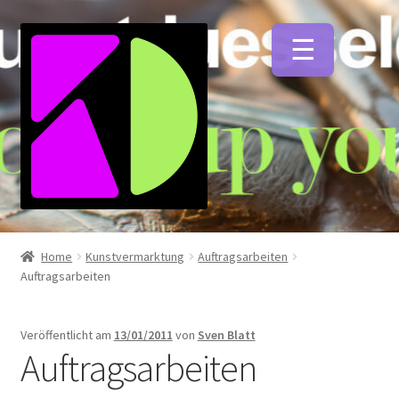
Zur
Zum
Navigation
Inhalt
springen
springen
Unterm
Künstlerfarben
öffnen
Home
Kunstvermarktung
Auftragsarbeiten
Auftragsarbeiten
Unterm
Malmittel
öffnen
Veröffentlicht am
13/01/2011
von
Sven Blatt
Unterm
Auftragsarbeiten
Pinsel
öffnen