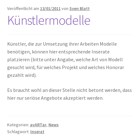
Unterm
Leinwände
Veröffentlicht am
13/01/2011
von
Sven Blatt
öffnen
Künstlermodelle
Zeichnen/Kolorieren
Künstler, die zur Umsetzung ihrer Arbeiten Modelle
Papier
benötigen, können hier entsprechende Inserate
platzieren (bitte unter Angabe, welche Art von Modell
gesucht wird, für welches Projekt und welches Honorar
Linoldruck
gezahlt wird).
Zubehör
Es braucht wohl an dieser Stelle nicht betont werden, dass
hier nur seriöse Angebote akzeptiert werden.
Bücher
Kategorien:
avARTar
,
News
Schule
Schlagwort:
Inserat