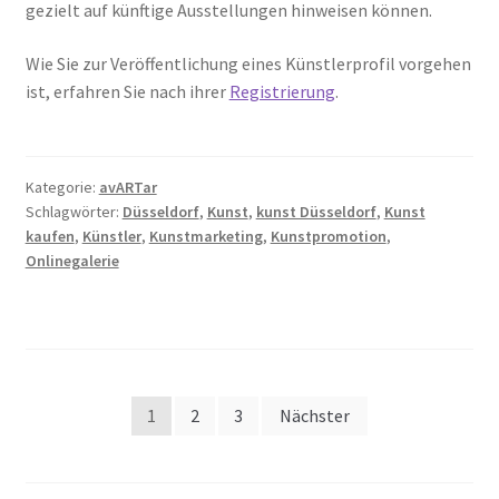
gezielt auf künftige Ausstellungen hinweisen können.
Wie Sie zur Veröffentlichung eines Künstlerprofil vorgehen
ist, erfahren Sie nach ihrer
Registrierung
.
Kategorie:
avARTar
Schlagwörter:
Düsseldorf
,
Kunst
,
kunst Düsseldorf
,
Kunst
kaufen
,
Künstler
,
Kunstmarketing
,
Kunstpromotion
,
Onlinegalerie
Seitennummerierung
1
2
3
Nächster
der