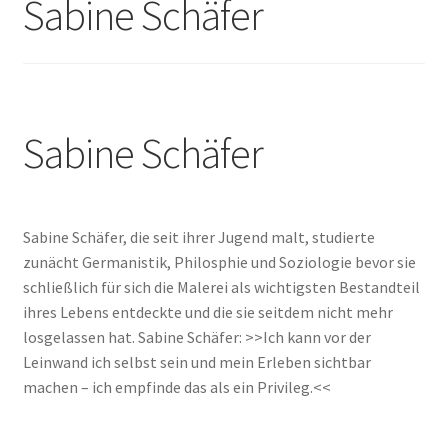
Sabine Schäfer
Unterm
Leinwände
öffnen
Zeichnen/Kolorieren
Sabine Schäfer
Papier
Linoldruck
Sabine Schäfer, die seit ihrer Jugend malt, studierte
zunächt Germanistik, Philosphie und Soziologie bevor sie
Zubehör
schließlich für sich die Malerei als wichtigsten Bestandteil
ihres Lebens entdeckte und die sie seitdem nicht mehr
losgelassen hat. Sabine Schäfer: >>Ich kann vor der
Bücher
Leinwand ich selbst sein und mein Erleben sichtbar
machen – ich empfinde das als ein Privileg.<<
Schule