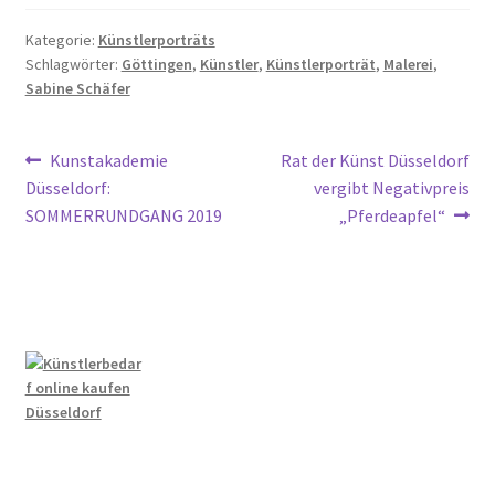
Kategorie:
Künstlerporträts
Schlagwörter:
Göttingen
,
Künstler
,
Künstlerporträt
,
Malerei
,
Sabine Schäfer
Beitragsnavigation
Vorheriger
Nächster
Kunstakademie
Rat der Künst Düsseldorf
Beitrag:
Beitrag:
Düsseldorf:
vergibt Negativpreis
SOMMERRUNDGANG 2019
„Pferdeapfel“