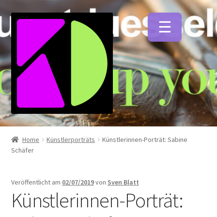
Zur
Zum
Navigation
Inhalt
springen
springen
Unterm
Künstlerfarben
öffnen
Home
Künstlerporträts
Künstlerinnen-Porträt: Sabine
Schäfer
Unterm
Malmittel
öffnen
Veröffentlicht am
02/07/2019
von
Sven Blatt
Unterm
Künstlerinnen-Porträt:
Pinsel
öffnen