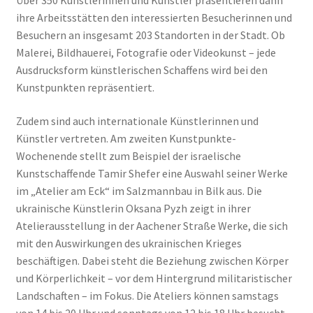
Über 350 Künstlerinnen und Künstler präsentieren dann
ihre Arbeitsstätten den interessierten Besucherinnen und
Besuchern an insgesamt 203 Standorten in der Stadt. Ob
Malerei, Bildhauerei, Fotografie oder Videokunst – jede
Ausdrucksform künstlerischen Schaffens wird bei den
Kunstpunkten repräsentiert.
Zudem sind auch internationale Künstlerinnen und
Künstler vertreten. Am zweiten Kunstpunkte-
Wochenende stellt zum Beispiel der israelische
Kunstschaffende Tamir Shefer eine Auswahl seiner Werke
im „Atelier am Eck“ im Salzmannbau in Bilk aus. Die
ukrainische Künstlerin Oksana Pyzh zeigt in ihrer
Atelierausstellung in der Aachener Straße Werke, die sich
mit den Auswirkungen des ukrainischen Krieges
beschäftigen. Dabei steht die Beziehung zwischen Körper
und Körperlichkeit – vor dem Hintergrund militaristischer
Landschaften – im Fokus. Die Ateliers können samstags
von 14 bis 20 Uhr und sonntags von 12 bis 18 Uhr besucht