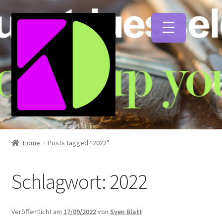
Zur
Zum
Navigation
Inhalt
springen
springen
Unterm
Künstlerfarben
öffnen
Home
Posts tagged “2022”
Unterm
Malmittel
öffnen
Schlagwort:
2022
Unterm
Pinsel
öffnen
Veröffentlicht am
17/09/2022
von
Sven Blatt