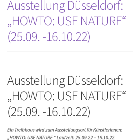
Ausstellung Düsseldorf:
Unterm
Leinwände
öffnen
„HOWTO: USE NATURE“
Zeichnen/Kolorieren
(25.09. -16.10.22)
Papier
Linoldruck
Ausstellung Düsseldorf:
Zubehör
„HOWTO: USE NATURE“
(25.09. -16.10.22)
Bücher
Ein Treibhaus wird zum Ausstellungsort für Künstlerinnen:
Schule
„HOWTO: USE NATURE “ Laufzeit: 25.09.22 – 16.10.22.