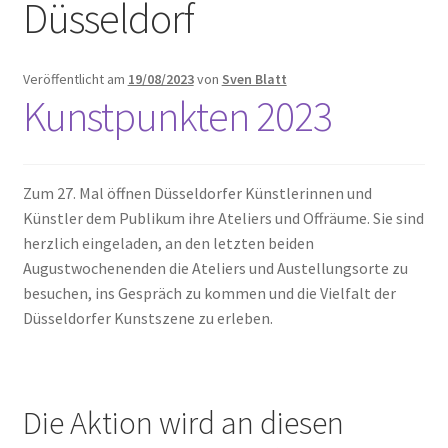
Düsseldorf
Unterm
Leinwände
öffnen
Veröffentlicht am
19/08/2023
von
Sven Blatt
Zeichnen/Kolorieren
Kunstpunkten 2023
Papier
Zum 27. Mal öffnen Düsseldorfer Künstlerinnen und
Künstler dem Publikum ihre Ateliers und Offräume. Sie sind
Linoldruck
herzlich eingeladen, an den letzten beiden
Augustwochenenden die Ateliers und Austellungsorte zu
Zubehör
besuchen, ins Gespräch zu kommen und die Vielfalt der
Düsseldorfer Kunstszene zu erleben.
Bücher
Die Aktion wird an diesen
Schule