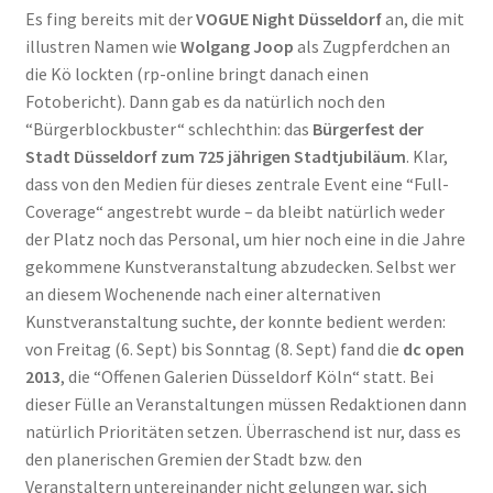
Es fing bereits mit der
VOGUE Night Düsseldorf
an, die mit
illustren Namen wie
Wolgang Joop
als Zugpferdchen an
die Kö lockten (rp-online bringt danach einen
Fotobericht). Dann gab es da natürlich noch den
“Bürgerblockbuster“ schlechthin: das
Bürgerfest der
Stadt Düsseldorf zum 725 jährigen Stadtjubiläum
. Klar,
dass von den Medien für dieses zentrale Event eine “Full-
Coverage“ angestrebt wurde – da bleibt natürlich weder
der Platz noch das Personal, um hier noch eine in die Jahre
gekommene Kunstveranstaltung abzudecken. Selbst wer
an diesem Wochenende nach einer alternativen
Kunstveranstaltung suchte, der konnte bedient werden:
von Freitag (6. Sept) bis Sonntag (8. Sept) fand die
dc open
2013
, die “Offenen Galerien Düsseldorf Köln“ statt. Bei
dieser Fülle an Veranstaltungen müssen Redaktionen dann
natürlich Prioritäten setzen. Überraschend ist nur, dass es
den planerischen Gremien der Stadt bzw. den
Veranstaltern untereinander nicht gelungen war, sich