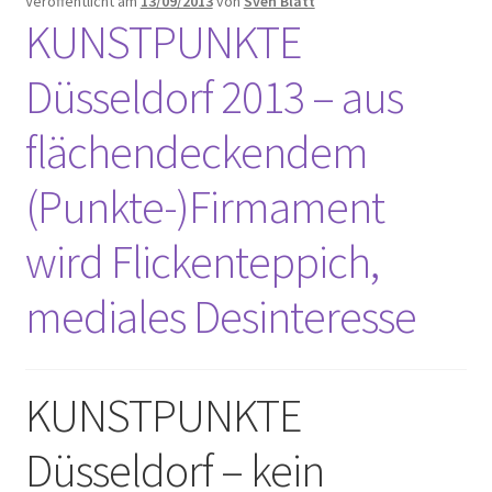
Veröffentlicht am
13/09/2013
von
Sven Blatt
KUNSTPUNKTE
Düsseldorf 2013 – aus
flächendeckendem
(Punkte-)Firmament
wird Flickenteppich,
mediales Desinteresse
KUNSTPUNKTE
Düsseldorf – kein