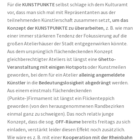
Für die
KUNSTPUNKTE
selbst schlage ich dem Kulturamt
vor, dass man sich mal mit Repräsentanten aus der
teilnehmenden Künstlerschaft zusammen setzt,
um das
Konzept der KUNSTPUNKTE zu überarbeiten
, z. B. wie man
einer immer stärkeren Tendenz der Fokussierung auf die
großen Atelierhäuser der Stadt entgegenwirken könnte.
Aus dem ursprünglich flächendeckenden Konzept
gleichberechtigter Ateliers ist längst eine
Ghetto-
Veranstaltung mit einigen Hotspots
oder Kunstmeilen
geworden, bei dem für ein Atelier
alleinig angemeldete
Künstler
in die
Bedeutungslosigkeit abgedrängt
werden.
Aus einem einstmals flächendeckenden
(Punkte-)Firmament ist längst ein Flickenteppich
geworden (von den herausgenommenen Randbezirken
einmal ganz zu schweigen). Das noch relativ junge
Konzept, dass die sog.
OFF-Räume
bereits freitags zu sich
einladen, verstärkt leider diesen Effekt noch zusätzlich.
Wie wäre es z. B. mit einer
Kooperation mit der Rheinbahn