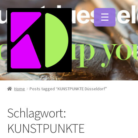
Zur
Zum
Navigation
Inhalt
springen
springen
Unterm
Künstlerfarben
öffnen
Home
Posts tagged “KUNSTPUNKTE Düsseldorf”
Unterm
Malmittel
öffnen
Schlagwort:
Unterm
Pinsel
KUNSTPUNKTE
öffnen