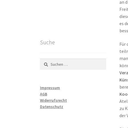
an d
Frei
dies
es d
bess
Suche
Für 
tei
man 
Suchen
könn
nach:
Vera
Küns
bere
Impressum
Koo
AGB
Widerrufsrecht
Atel
Datenschutz
zu K
der 