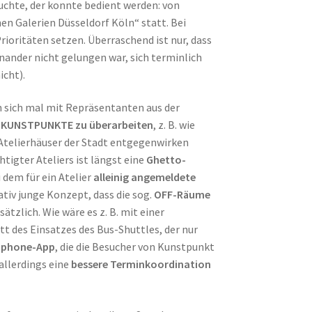
chte, der konnte bedient werden: von
enen Galerien Düsseldorf Köln“ statt. Bei
ioritäten setzen. Überraschend ist nur, dass
nander nicht gelungen war, sich terminlich
icht).
n sich mal mit Repräsentanten aus der
 KUNSTPUNKTE zu überarbeiten
, z. B. wie
Atelierhäuser der Stadt entgegenwirken
igter Ateliers ist längst eine
Ghetto-
dem für ein Atelier
alleinig angemeldete
tiv junge Konzept, dass die sog.
OFF-Räume
sätzlich. Wie wäre es z. B. mit einer
tt des Einsatzes des Bus-Shuttles, der nur
phone-App
, die die Besucher von Kunstpunkt
allerdings eine
bessere Terminkoordination