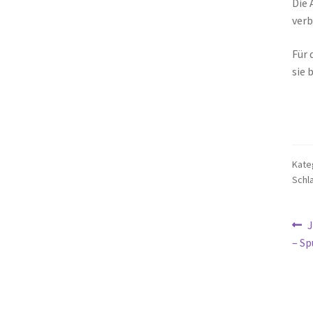
Die 
verb
Für 
sie 
Kate
Schl
Be
V
J
B
– Sp