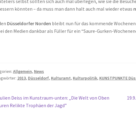
Ateliers selbst sollten sich auch mal überlegen, wie sie die Besu
essern könnten – da muss man dann halt auch mal wieder etwas
m
den
Düsseldorfer Norden
bleibt nun für das kommende Wochenende
bei den Medien dankbar als Füller für ein “Saure-Gurken-Wochene
gorien:
Allgemein
,
News
agwörter:
2013
,
Düsseldorf
,
Kulturamt
,
Kulturpolitik
,
KUNSTPUNKTE Düss
itragsnavigation
orheriger
Näc
ulien Deiss im Kunstraum-unten: „Die Welt von Oben
19.9
eitrag:
Beit
uren Relikte Trophäen der Jagd”