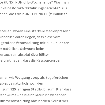
 erste KUNSTPUNKTE-Wochenende“. Was man
er keine
Vorort-“Erfahrungsberichte“
. Aus
ziehen, dass die KUNSTPUNKTE (zumindest
tellen, woran eine stärkere Medienpräsenz
cherlich daran liegen, dass diese vom
 gerufene Veranstaltung mit nun
17 Lenzen
r natürliche
Schwund beim
er auch ein absolut
überfüllter
führt haben, dass die Ressourcen der
 Namen wie
Wolgang Joop
als Zugpferdchen
ab es da natürlich noch den
rf zum 725 jährigen Stadtjubiläum
. Klar, dass
ebt wurde – da bleibt natürlich weder der
Kunstveranstaltung abzudecken. Selbst wer