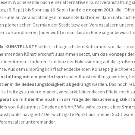
iesem Wochenende nach einer alternativen Kunstveranstaltung su
tag (6. Sept) bis Sonntag (8. Sept) fand die
dc open 2013
, die “Off
er Fülle an Veranstaltungen müssen Redaktionen dann natürlich Pr
en planerischen Gremien der Stadt bzw. den Veranstaltern unterei
er zu koordinieren (oder wollte man das am Ende sogar bewusst n
die
KUNSTPUNKTE
selbst schlage ich dem Kulturamt vor, dass ma
lnehmenden Künstlerschaft zusammen setzt,
um das Konzept der
einer immer stärkeren Tendenz der Fokussierung auf die großen 
te. Aus dem ursprünglich flächendeckenden Konzept gleichberecht
nstaltung mit einigen Hotspots
oder Kunstmeilen geworden, bei 
tler
in die
Bedeutungslosigkeit abgedrängt
werden. Das noch rela
its freitags zu sich einladen, verstärkt leider diesen Effekt noch zu
peration mit der Rheinbahn
in der
Frage der Besucherlogistik
sta
iers von Kulturamts Gnaden anfährt? Wie wäre es mit einer
Smart
unstpunkt navigiert? Der wichtigste Punkt aus meiner Sicht wäre 
Veranstalter untereinander.