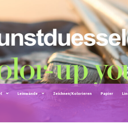
el
Leinwände
Zeichnen/Kolorieren
Papier
Li