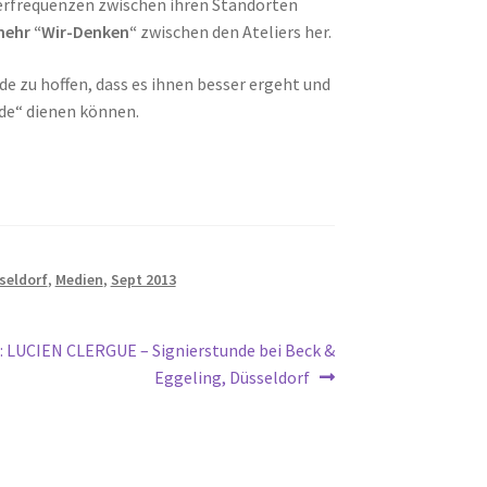
cherfrequenzen zwischen ihren Standorten
ehr “Wir-Denken“
zwischen den Ateliers her.
 zu hoffen, dass es ihnen besser ergeht und
nde“ dienen können.
eldorf
,
Medien
,
Sept 2013
hster
.: LUCIEN CLERGUE – Signierstunde bei Beck &
rag:
Eggeling, Düsseldorf