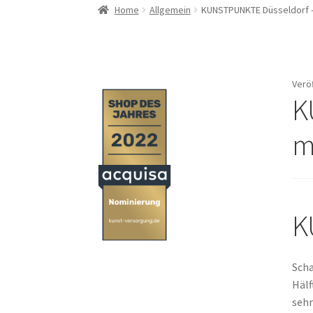
Home
Allgemein
KUNSTPUNKTE Düsseldorf –
Verö
K
m
K
Scha
Hälf
sehr