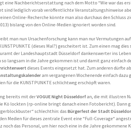
ngt eine Nachberichtserstattung nach dem Motto “Wie war das
et sind lediglich vorab veröffentlichte Veranstaltungshinweise ab
reinen Online-Recherche könnte man also durchaus den Schluss 
2013) bislang von den Online-Medien ignoriert worden sind.
eibt man nun Ursachenforschung kann man nur Vermutungen aufs
KUNSTPUNKTE (dieses Mal?) gescheitert ist. Zum einen mag dies si
uramt der Landeshauptstadt Düsseldorf dankenswerter ins Leben
 so langsam in die Jahre gekommen ist und damit ganz einfach de
hrichtenwert
dieses Events eingesetzt hat. Zum anderen dürfte ab
anstaltungskalender
am vergangenen Wochenende einfach dazu ge
en für die KUNSTPUNKTE schlichtweg erschöpft waren.
ing bereits mit der
VOGUE Night Düsseldorf
an, die mit illustren
ie Kö lockten (rp-online bringt danach einen Fotobericht). Dann g
gerblockbuster“ schlechthin: das
Bürgerfest der Stadt Düsseldo
den Medien für dieses zentrale Event eine “Full-Coverage“ angestr
z noch das Personal, um hier noch eine in die Jahre gekommene 