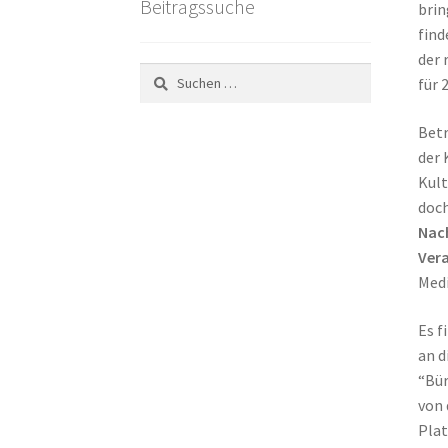
Beitragssuche
bri
find
der 
Suchen
für 
nach:
Betr
der 
Kult
doch
Nac
Ver
Medi
Es f
an d
“Bür
von 
Plat