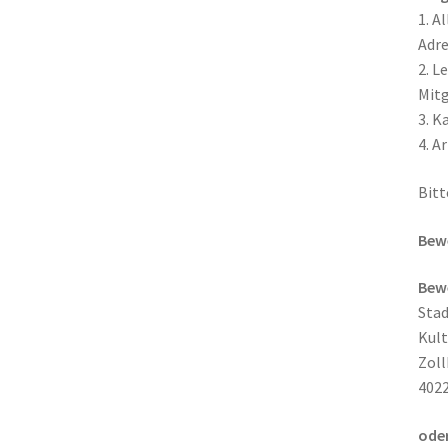
1. A
Adre
2. L
Mitg
3. K
4. A
Bitt
Bewe
Bewe
Stad
Kult
Zoll
4022
oder