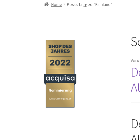
Home
Posts tagged “Finnland”
S
Verö
D
A
D
A