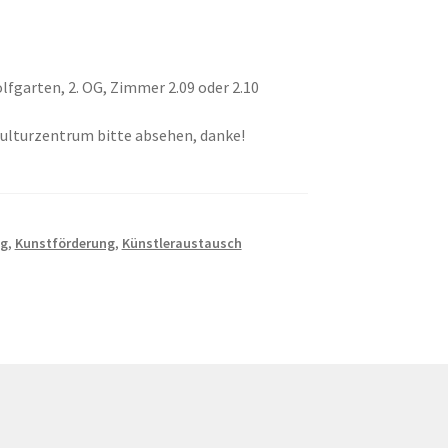
lfgarten, 2. OG, Zimmer 2.09 oder 2.10
ulturzentrum bitte absehen, danke!
ng
,
Kunstförderung
,
Künstleraustausch