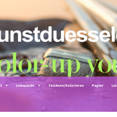
el
Leinwände
Zeichnen/Kolorieren
Papier
Li