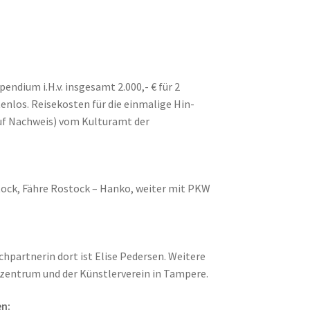
endium i.H.v. insgesamt 2.000,- € für 2
enlos. Reisekosten für die einmalige Hin-
auf Nachweis) vom Kulturamt der
tock, Fähre Rostock – Hanko, weiter mit PKW
hpartnerin dort ist Elise Pedersen. Weitere
zentrum und der Künstlerverein in Tampere.
n: