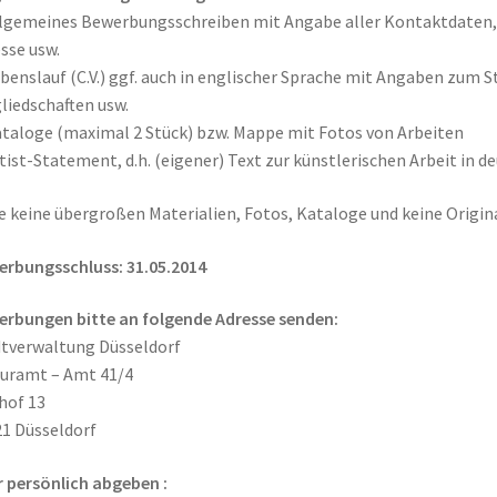
llgemeines Bewerbungsschreiben mit Angabe aller Kontaktdaten
sse usw.
ebenslauf (C.V.) ggf. auch in englischer Sprache mit Angaben zum 
liedschaften usw.
ataloge (maximal 2 Stück) bzw. Mappe mit Fotos von Arbeiten
rtist-Statement, d.h. (eigener) Text zur künstlerischen Arbeit in d
e keine übergroßen Materialien, Fotos, Kataloge und keine Origin
rbungsschluss: 31.05.2014
rbungen bitte an folgende Adresse senden:
tverwaltung Düsseldorf
uramt – Amt 41/4
hof 13
1 Düsseldorf
 persönlich abgeben :