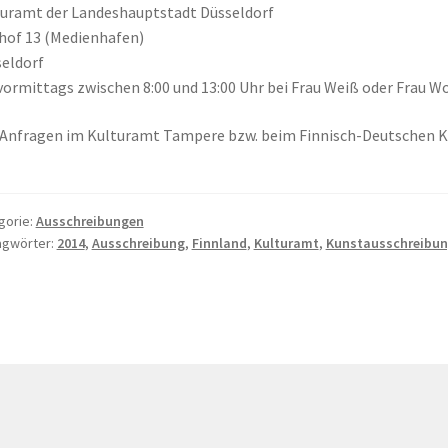
uramt der Landeshauptstadt Düsseldorf
hof 13 (Medienhafen)
eldorf
vormittags zwischen 8:00 und 13:00 Uhr bei Frau Weiß oder Frau Wo
Anfragen im Kulturamt Tampere bzw. beim Finnisch-Deutschen K
gorie:
Ausschreibungen
agwörter:
2014
,
Ausschreibung
,
Finnland
,
Kulturamt
,
Kunstausschreibu