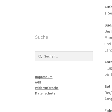
Auf
1. S
Bud
Der 
Suche
Mona
und 
Lan
Suchen
nach:
Anre
Flug
bis 
Impressum
AGB
Bet
Widerrufsrecht
Der/
Datenschutz
Ansp
Folg