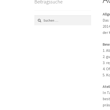
Beitragssuche
All
Suchen
Das 
nach:
2014
der 
Bew
1. A
2. g
3. r
4. O
5. K
Atel
In T
best
präs