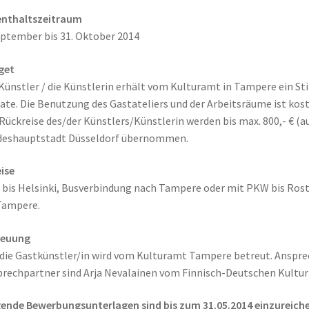
enthaltszeitraum
eptember bis 31. Oktober 2014
get
Künstler / die Künstlerin erhält vom Kulturamt in Tampere ein Stip
te. Die Benutzung des Gastateliers und der Arbeitsräume ist kost
Rückreise des/der Künstlers/Künstlerin werden bis max. 800,- € (
deshauptstadt Düsseldorf übernommen.
ise
 bis Helsinki, Busverbindung nach Tampere oder mit PKW bis Ros
Tampere.
reuung
die Gastkünstler/in wird vom Kulturamt Tampere betreut. Ansprec
rechpartner sind Arja Nevalainen vom Finnisch-Deutschen Kultur
ende Bewerbungsunterlagen sind bis zum 31.05.2014 einzureiche