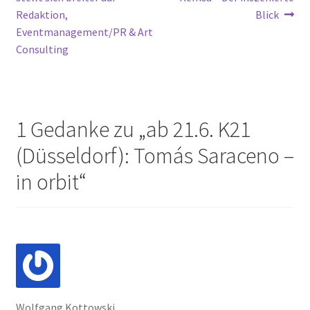
Redaktion,
Blick
Eventmanagement/PR & Art
Consulting
1 Gedanke zu „
ab 21.6. K21
(Düsseldorf): Tomás Saraceno –
in orbit
“
Wolfgang Kottowski