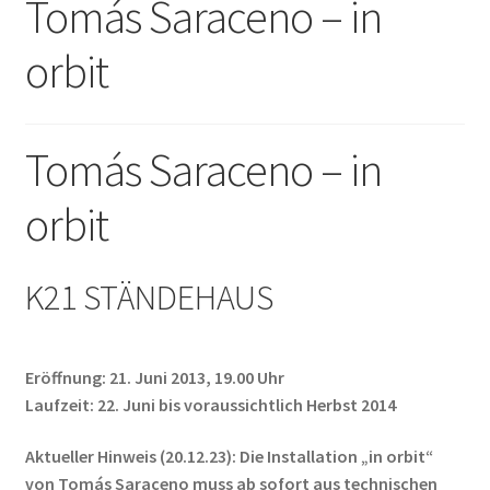
Tomás Saraceno – in
Unterm
Leinwände
öffnen
orbit
Zeichnen/Kolorieren
Tomás Saraceno – in
Papier
orbit
Linoldruck
K21 STÄNDEHAUS
Zubehör
Eröffnung: 21. Juni 2013, 19.00 Uhr
Bücher
Laufzeit: 22. Juni bis voraussichtlich Herbst 2014
Aktueller Hinweis (20.12.23): Die Installation „in orbit“
Schule
von Tomás Saraceno muss ab sofort aus technischen