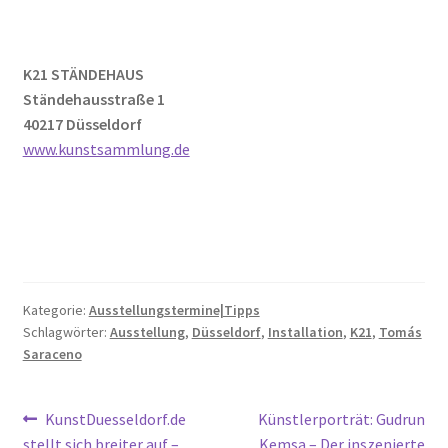
K21 STÄNDEHAUS
Ständehausstraße 1
40217 Düsseldorf
www.kunstsammlung.de
Kategorie:
Ausstellungstermine|Tipps
Schlagwörter:
Ausstellung
,
Düsseldorf
,
Installation
,
K21
,
Tomás
Saraceno
Beitragsnavigation
Vorheriger
Nächster
KunstDuesseldorf.de
Künstlerporträt: Gudrun
Beitrag:
Beitrag:
stellt sich breiter auf –
Kemsa – Der inszenierte