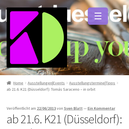
Zur
Zum
Navigation
Inhalt
springen
springen
Unterm
Künstlerfarben
öffnen
Home
Ausstellungen|Events
Ausstellungstermine|Tipps
ab 21.6. K21 (Düsseldorf): Tomás Saraceno – in orbit
Unterm
Malmittel
öffnen
Veröffentlicht am
22/06/2013
von
Sven Blatt
—
Ein Kommentar
Unterm
ab 21.6. K21 (Düsseldorf):
Pinsel
öffnen