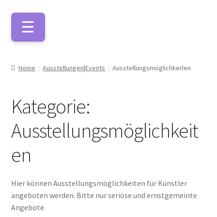
Zur
Zum
Navigation
Inhalt
springen
springen
Künstlerfarben
Home
Ausstellungen|Events
Ausstellungsmöglichkeiten
Malmittel
Kategorie:
Pinsel
Ausstellungsmöglichkeit
en
Leinwände
Hier können Ausstellungsmöglichkeiten für Künstler
Zeichnen/Kolorieren
angeboten werden. Bitte nur seriöse und ernstgemeinte
Angebote.