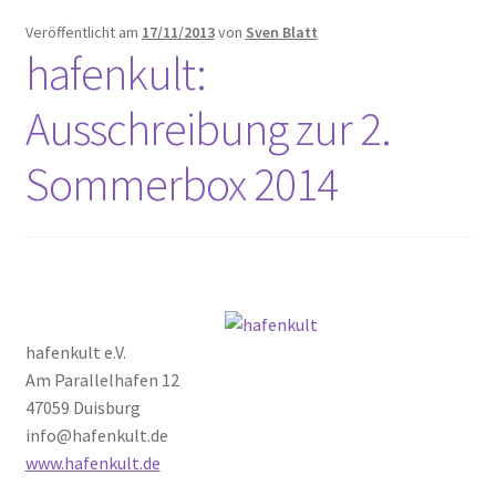
Papier
Veröffentlicht am
17/11/2013
von
Sven Blatt
hafenkult:
Linoldruck
Ausschreibung zur 2.
Zubehör
Sommerbox 2014
Bücher
Schule
hafenkult e.V.
Geschenke
Am Parallelhafen 12
47059 Duisburg
info@hafenkult.de
%Angebote%
www.hafenkult.de