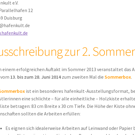
nkult e.V.
arallelhafen 12
9 Duisburg
@hafenkult.de
.hafenkult.de
usschreibung zur 2. Sommer
 einem erfolgreichen Auftakt im Sommer 2013 veranstaltet das At
t vom
13. bis zum 28. Juni 2014
zum zweiten Mal die
Sommerbox
.
Sommerbox
ist ein besonderes hafenkult-Ausstellungsformat, b
tlerinnen eine schlichte – für alle einheitliche – Holzkiste erhalt
Kiste betragen: 83 cm Breite x 30 cm Tiefe. Die Höhe der Kiste oh
nschaften sollten die Arbeiten erfüllen:
Es eignen sich idealerweise Arbeiten auf Leinwand oder Papier b