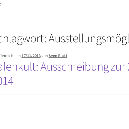
t”
chlagwort:
Ausstellungsmögl
ffentlicht am
17/11/2013
von
Sven Blatt
afenkult: Ausschreibung zu
014