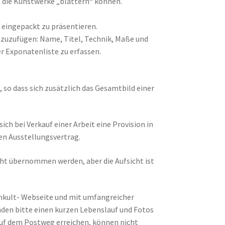
h die Kunstwerke „blättern“ können.
e eingepackt zu präsentieren.
nzuzufügen: Name, Titel, Technik, Maße und
er Exponatenliste zu erfassen.
 so dass sich zusätzlich das Gesamtbild einer
sich bei Verkauf einer Arbeit eine Provision in
nen Ausstellungsvertrag.
icht übernommen werden, aber die Aufsicht ist
enkult- Webseite und mit umfangreicher
nden bitte einen kurzen Lebenslauf und Fotos
auf dem Postweg erreichen, können nicht