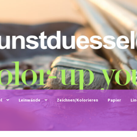
el
Leinwände
Zeichnen/Kolorieren
Papier
Li