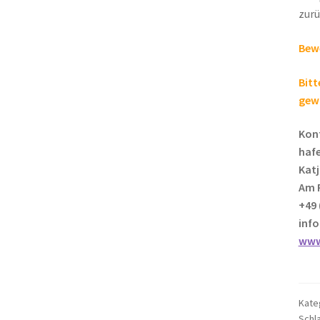
zurü
Bewe
Bitt
gew
Kon
hafe
Kat
Am P
+49 
inf
www
Kate
Schl