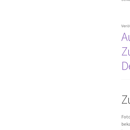
Verö
A
Z
D
Z
Foto
beka