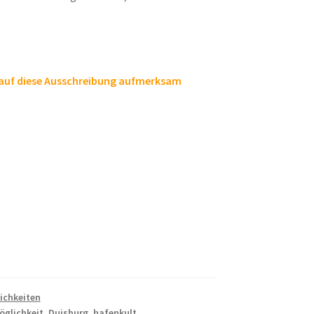
f auf diese Ausschreibung aufmerksam
ichkeiten
öglichkeit
,
Duisburg
,
hafenkult