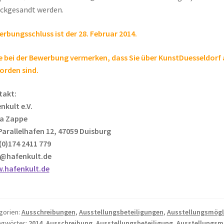
ckgesandt werden.
rbungsschluss ist der 28. Februar 2014.
e bei der Bewerbung vermerken, dass Sie über KunstDuesseldor
orden sind.
takt:
nkult e.V.
ja Zappe
arallelhafen 12, 47059 Duisburg
(0)174 2411 779
o@hafenkult.de
.hafenkult.de
gorien:
Ausschreibungen
,
Ausstellungsbeteiligungen
,
Ausstellungsmögl
agwörter:
2014
,
Ausschreibung
,
Ausstellungsbeteiligung
,
Ausstellungsm