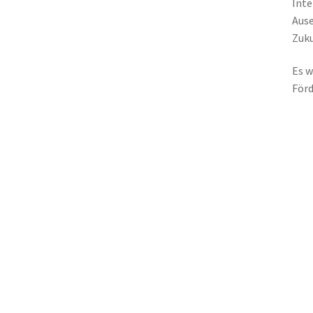
Inte
Ause
Zuku
Es w
Förd