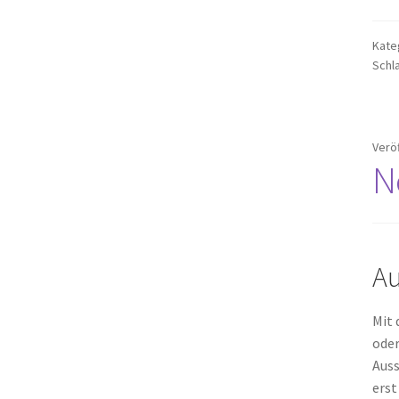
Kate
Schl
Verö
N
Au
Mit 
oder
Auss
erst