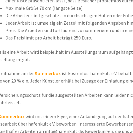
einer Kiste präsentieren lässt, dass Besucher problemlos durc
Maximale Größe 70 cm (längste Seite).
Die Arbeiten sind geschützt in durchsichtigen Hüllen oder Foli
Jeder Arbeit ist umseitig ein Zettel mit folgenden Angaben hi
Preis. Die Arbeiten sind fortlaufend zu nummerieren und in ein
Das Preislimit pro Arbeit beträgt 250 Euro.
ils eine Arbeit wird beispielhaft im Ausstellungsraum aufgehängt,
tellung ergibt.
Teilnahme an der
Sommerbox
ist kostenlos. hafenkult e.V. behält 
 von 20 % ein. Jeder Künstler erhält bei Zusage der Einladung ei
Versicherungsschutz für die ausgestellten Arbeiten kann leider n
hrleistet.
Sommerbox
wird mit einem Flyer, einer Ankündigung auf der haf
searbeit über hafenkult e.V. beworben. Interessierte Bewerber se
pielhafter Arbeiten an info@hafenkult.de. Bewerbungen, die uns 